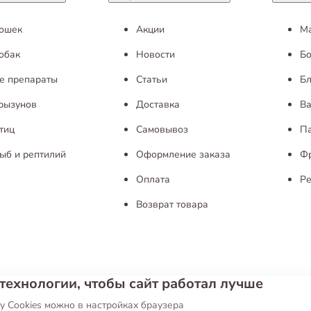
кошек
Акции
М
обак
Новости
Бо
е препараты
Статьи
Бл
грызунов
Доставка
Ва
тиц
Самовывоз
П
ыб и рептилий
Оформление заказа
Ф
Оплата
Ре
Возврат товара
технологии, чтобы сайт работал лучше
ие
Публичная оферта
у Cookies можно в настройках браузера