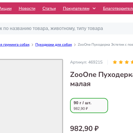
Акции
Новости
Статьи
Покупателям
Благотворите
я груминга собак
Пуходерки для собак
ZooOne Пуходерка Эстетик с по
Артикул:
46921S
ZooOne Пуходерка
малая
90 г / шт.
982,90 ₽
982,90 ₽