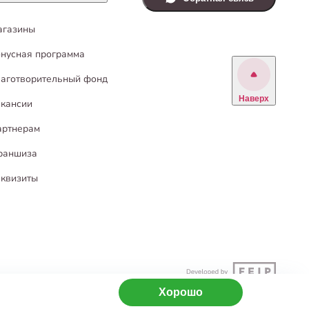
агазины
нусная программа
аготворительный фонд
Наверх
кансии
артнерам
раншиза
квизиты
Хорошо