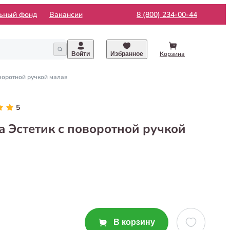
льный фонд
Вакансии
8 (800) 234-00-44
Корзина
Войти
Избранное
воротной ручкой малая
5
 Эстетик с поворотной ручкой
В корзину