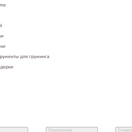
One
й
ки
ки
рументы для груминга
дерки
Покупателям
О комп