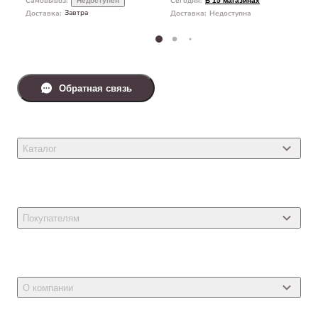
Самовывоз
:
Сегодня
:
Недоступен
В 15 магазинах
Завтра
Доставка
:
Доставка
:
Недоступна
Обратная связь
Каталог
Товары для кошек
Товары для собак
Покупателям
Ветеринарные препараты
Акции
Товары для грызунов
Новости
Товары для птиц
О компании
Статьи
Товары для рыб и рептилий