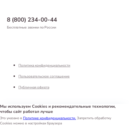
Магазины
Доставка
Бонусная программа
Самовывоз
8 (800) 234-00-44
Благотворительный фонд
Оформление заказа
Бесплатные звонки по России
Вакансии
Оплата
Партнерам
Возврат товара
Франшиза
Реквизиты
Политика конфиденциальности
Пользовательское соглашение
Публичная оферта
Мы используем Cookies и рекомендательные технологии,
чтобы сайт работал лучше
Интернет-магазин «Белый Кролик»
©
2026
Это указано в
Политике конфиденциальности.
Запретить обработку
Cookies можно в настройках браузера