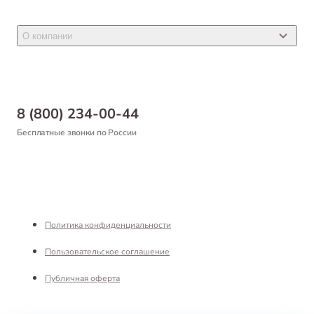
Акции
Товары для грызунов
Новости
Товары для птиц
О компании
Статьи
Товары для рыб и рептилий
Магазины
Доставка
Бонусная программа
Самовывоз
8 (800) 234-00-44
Благотворительный фонд
Оформление заказа
Бесплатные звонки по России
Вакансии
Оплата
Партнерам
Возврат товара
Франшиза
Реквизиты
Политика конфиденциальности
Пользовательское соглашение
Публичная оферта