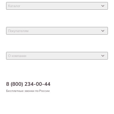
Каталог
Товары для кошек
Товары для собак
Покупателям
Ветеринарные препараты
Акции
Товары для грызунов
Новости
Товары для птиц
О компании
Статьи
Товары для рыб и рептилий
Магазины
Доставка
Бонусная программа
Самовывоз
8 (800) 234-00-44
Благотворительный фонд
Оформление заказа
Бесплатные звонки по России
Вакансии
Оплата
Партнерам
Возврат товара