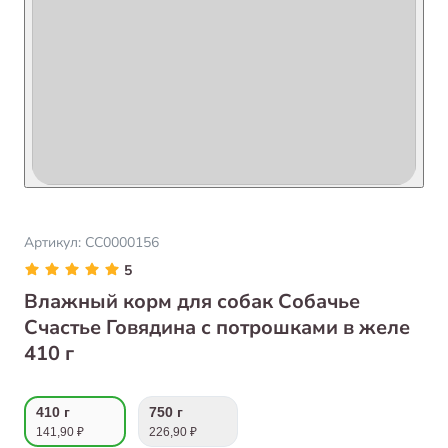
Артикул:
СС0000156
5
Влажный корм для собак Собачье
Счастье Говядина с потрошками в желе
410 г
410 г
750 г
141,90 ₽
226,90 ₽