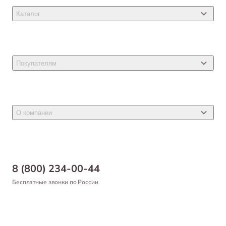
Каталог
Товары для кошек
Товары для собак
Покупателям
Ветеринарные препараты
Акции
Товары для грызунов
Новости
Товары для птиц
О компании
Статьи
Товары для рыб и рептилий
Магазины
Доставка
Бонусная программа
Самовывоз
8 (800) 234-00-44
Благотворительный фонд
Оформление заказа
Бесплатные звонки по России
Вакансии
Оплата
Партнерам
Возврат товара