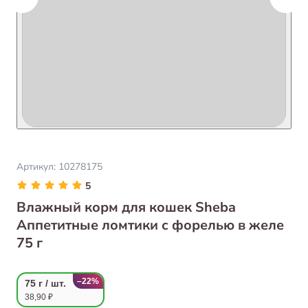
Артикул:
10278175
5
Влажный корм для кошек Sheba
Аппетитные ломтики с форелью в желе
75 г
–22%
75 г / шт.
38,90 ₽