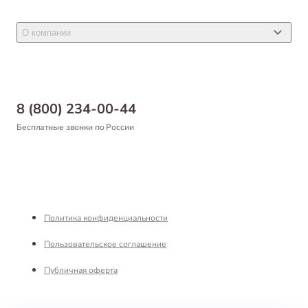
Акции
Товары для грызунов
Новости
Товары для птиц
О компании
Статьи
Товары для рыб и рептилий
Магазины
Доставка
Бонусная программа
Самовывоз
8 (800) 234-00-44
Благотворительный фонд
Оформление заказа
Бесплатные звонки по России
Вакансии
Оплата
Партнерам
Возврат товара
Франшиза
Реквизиты
Политика конфиденциальности
Пользовательское соглашение
Публичная оферта