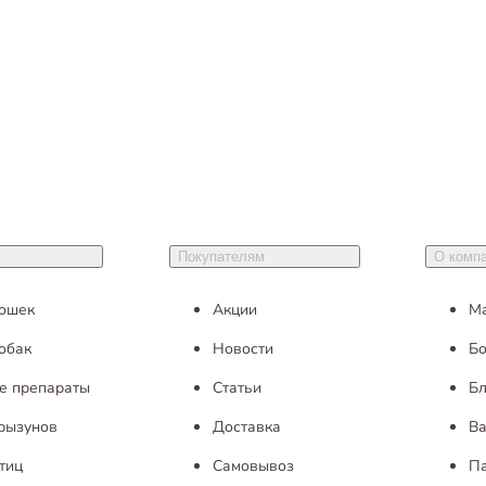
Покупателям
О комп
кошек
Акции
М
обак
Новости
Бо
е препараты
Статьи
Бл
грызунов
Доставка
Ва
тиц
Самовывоз
П