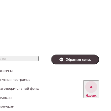
ании
Обратная связь
агазины
нусная программа
аготворительный фонд
Наверх
кансии
артнерам