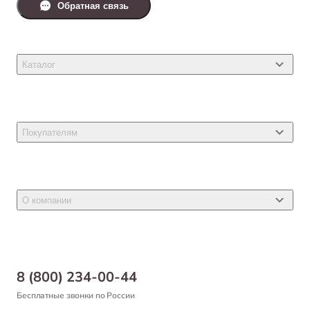
Обратная связь
Каталог
Товары для кошек
Товары для собак
Покупателям
Ветеринарные препараты
Акции
Товары для грызунов
Новости
Товары для птиц
О компании
Статьи
Товары для рыб и рептилий
Магазины
Доставка
Бонусная программа
Самовывоз
8 (800) 234-00-44
Благотворительный фонд
Оформление заказа
Бесплатные звонки по России