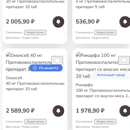
20 мг Противовоспалительный
5 мг Противовоспалительн
препарат 10 таб
препарат 5 таб
2 005,90 ₽
536,90 ₽
Самовывоз
:
Самовывоз
:
Недоступен
Недоступен
Доставка
:
Недоступна
Доставка
:
Недоступна
По рецепту
Аптечный товар
Оноксеб
40 мг Противовоспалительный
Рикарфа
препарат 10 таб
100 мг Противовоспалител
препарат со вкусом мяса 20
таб
2 589,90 ₽
1 978,90 ₽
Самовывоз
:
Самовывоз
:
Недоступен
Недоступен
Доставка
:
Недоступна
Доставка
:
Недоступна