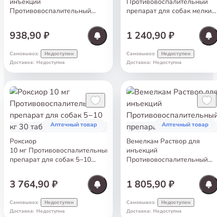
инъекций
Противовоспалительный
Противовоспалительный
препарат для собак мелких
препарат 20 мл
пород 10 таб
938,90 ₽
1 240,90 ₽
Самовывоз
:
Самовывоз
:
Недоступен
Недоступен
Доставка
:
Недоступна
Доставка
:
Недоступна
Аптечный товар
Аптечный товар
Роксиор
Вемелкам Раствор для
10 мг Противовоспалительный
инъекций
препарат для собак 5−10
Противовоспалительный
кг 30 таб
препарат 50 мл
3 764,90 ₽
1 805,90 ₽
Самовывоз
:
Самовывоз
:
Недоступен
Недоступен
Доставка
:
Недоступна
Доставка
:
Недоступна