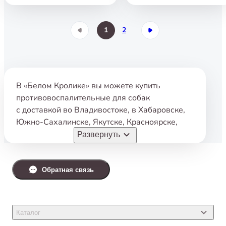
1
2
В «Белом Кролике» вы можете купить
противовоспалительные для собак
с доставкой во Владивостоке
,
в Хабаровске
,
Южно-Сахалинске
,
Якутске
,
Красноярске
,
Комсомольске-на-Амуре
,
Магадане
,
Артёме
,
Развернуть
Уссурийске
,
Находке
,
Томске
,
Арсеньеве
,
Фокино
,
Уфе
,
Большом Камне
,
Корсакове
,
Партизанске
,
Холмске
,
Дальнегорске
Обратная связь
по самым недорогим ценам.
Либо сделать самовывоз из любого нашего
зоомагазина в этих городах.
Каталог
Наши клиенты считают наши цены самыми