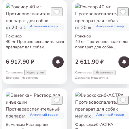
Аптечный товар
Аптечный товар
Роксиор
Роксиор
40 мг Противовоспалительный
40 мг Противовоспалитель
препарат для собак
препарат для собак
от 20 кг 30 таб
от 20 кг 10 таб
6 917,90 ₽
2 611,90 ₽
Самовывоз
:
Самовывоз
:
Недоступен
Недоступен
Доставка
:
Недоступна
Доставка
:
Недоступна
Аптечный товар
Аптечный товар
Вемелкам Раствор для
Фирококсиб-АСТРА