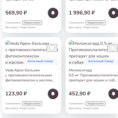
кг 10 таб
569,90 ₽
1 996,90 ₽
Самовывоз
:
Самовывоз
:
Недоступен
Недоступен
Доставка
:
Недоступна
Доставка
:
Недоступна
Аптечный товар
Аптечный товар
Veda Крем-бальзам
Мелоксигард
с противовоспалительным
0,5 мг Противовоспалител
фитокомплексом и маслом
препарат для кошек и соба
шалфея 25 гр
10 таб
123,90 ₽
452,90 ₽
Самовывоз
:
Самовывоз
:
Недоступен
Недоступен
Доставка
:
Недоступна
Доставка
:
Недоступна