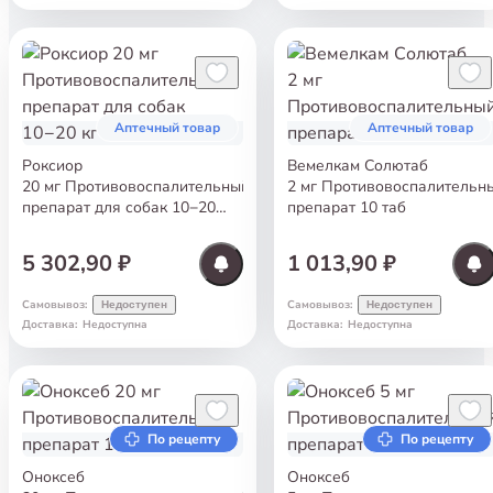
Аптечный товар
Аптечный товар
Роксиор
Вемелкам Солютаб
20 мг Противовоспалительный
2 мг Противовоспалительн
препарат для собак 10−20
препарат 10 таб
кг 30 таб
5 302,90 ₽
1 013,90 ₽
Самовывоз
:
Самовывоз
:
Недоступен
Недоступен
Доставка
:
Недоступна
Доставка
:
Недоступна
По рецепту
По рецепту
Оноксеб
Оноксеб