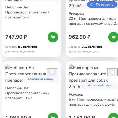
По рецепту
Неболин-Вет
Противовоспалительный
Рикарфа
препарат 5 мл
20 мг Противовоспалитель
препарат со вкусом мяса 20
таб
747,90 ₽
962,90 ₽
Сегодня
:
Сегодня
:
В 2 магазинах
В 12 магазинах
Доставка
:
Недоступна
Доставка
:
Недоступна
Аптечный товар
Аптечный товар
Неболин-Вет
Противовоспалительный
Роксиор
препарат 10 мл
5 мг Противовоспалительн
препарат для собак 2,5−5
кг 10 таб
1 084,90 ₽
1 151,90 ₽