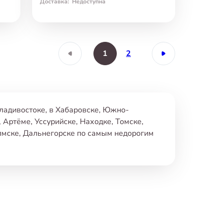
Доставка
:
Недоступна
1
2
Владивостоке
,
в Хабаровске
,
Южно-
,
Артёме
,
Уссурийске
,
Находке
,
Томске
,
лмске
,
Дальнегорске по самым недорогим
.
чень гордимся!