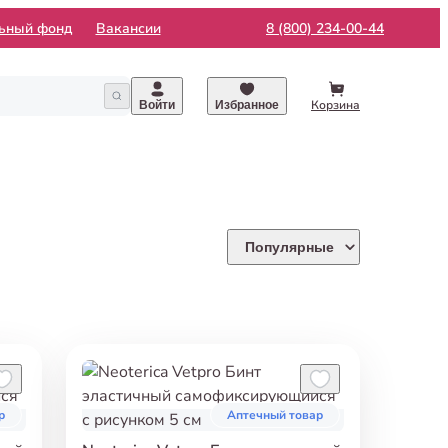
льный фонд
Вакансии
8 (800) 234-00-44
Корзина
Войти
Избранное
Популярные
р
Аптечный товар