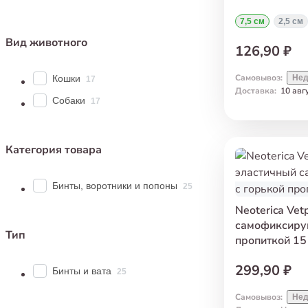
7,5 см
2,5 см
Вид животного
126,90 ₽
Самовывоз
:
Кошки
Нед
17
Доставка
:
10 авг
Собаки
17
Категория товара
Бинты, воротники и попоны
25
Neoterica Vet
самофиксиру
Тип
пропиткой 15
299,90 ₽
Бинты и вата
25
Самовывоз
:
Нед