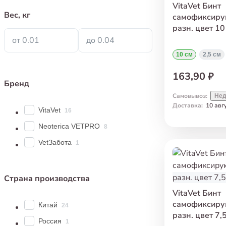
VitaVet Бинт
Вес, кг
самофиксиру
разн. цвет 10
от 0.01
до 0.04
10 см
2,5 см
163,90 ₽
Бренд
Самовывоз
:
Нед
Доставка
:
10 авг
VitaVet
16
Neoterica VETPRO
8
VetЗабота
1
Страна производства
VitaVet Бинт
самофиксиру
Китай
24
разн. цвет 7,
Россия
1