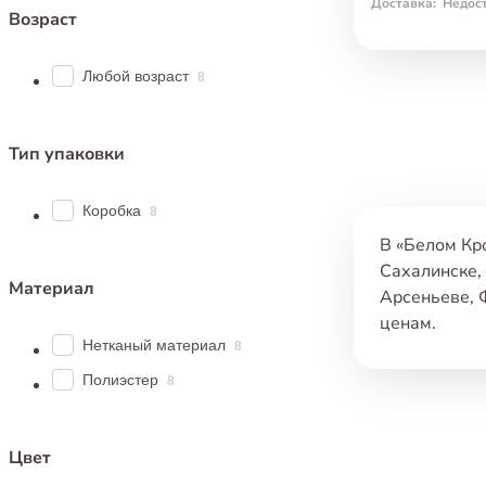
Доставка
:
Недос
Возраст
Любой возраст
8
Тип упаковки
Коробка
8
В «Белом Кр
Сахалинске
,
Материал
Арсеньеве
,
ценам.
Нетканый материал
Либо сделат
8
Наши клиент
Полиэстер
8
Цвет