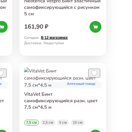
ный
Neoterica Vetpro Бинт эластичный
ком
самофиксирующийся с рисунком
5 см
161,90 ₽
Сегодня
:
В 12 магазинах
Доставка
:
Недоступна
р
Аптечный товар
VitaVet Бинт
ет
самофиксирующийся разн. цвет
7,5 см*4,5 м
7,5 см
2,5 см
5 см
10 см