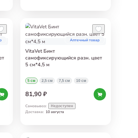
р
Аптечный товар
VitaVet Бинт
ет
самофиксирующийся разн. цвет
5 см*4,5 м
5 см
2,5 см
7,5 см
10 см
81,90 ₽
Самовывоз
:
Недоступен
Доставка
:
10 августа