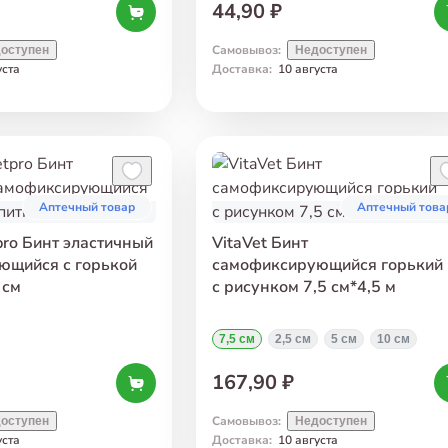
44,90 ₽
Самовывоз
:
оступен
Недоступен
уста
Доставка
:
10 августа
Аптечный товар
Аптечный това
pro Бинт эластичный
VitaVet Бинт
ющийся с горькой
самофиксирующийся горький
 см
с рисунком 7,5 см*4,5 м
7,5 см
2,5 см
5 см
10 см
167,90 ₽
Самовывоз
:
оступен
Недоступен
уста
Доставка
:
10 августа