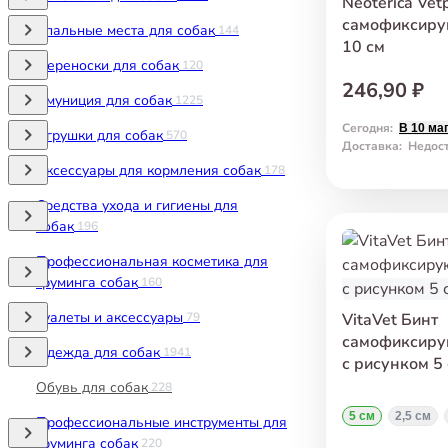
Neoterica Vet
самофиксиру
Спальные места для собак
144
10 см
Переноски для собак
120
246,90 ₽
Амуниция для собак
1225
Сегодня
:
В 10 ма
Игрушки для собак
570
Доставка
:
Недос
Аксессуары для кормления собак
178
Средства ухода и гигиены для
собак
196
Профессиональная косметика для
груминга собак
160
Туалеты и аксессуары
79
VitaVet Бинт
самофиксиру
Одежда для собак
1941
с рисунком 5 
Обувь для собак
228
5 см
2,5 см
Профессиональные инструменты для
груминга собак
220