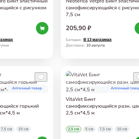
pro Бинт эластичный
Neoterica Vetpro Бинт эластич
ющийся с рисунком
самофиксирующийся с рисун
7,5 см
205,90 ₽
Сегодня
:
газинах
В 13 магазинах
тупна
Доставка
:
10 августа
Аптечный товар
Аптечный това
VitaVet Бинт
ющийся горький
самофиксирующийся разн. цв
см*4,5 м
2,5 см*4,5 м
7,5 см
10 см
2,5 см
5 см
7,5 см
10 см