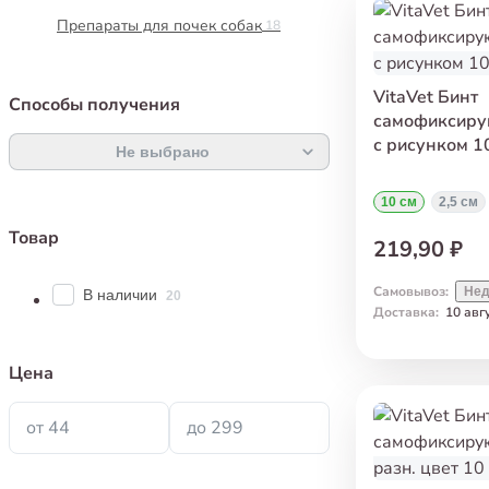
Препараты для почек собак
18
VitaVet Бинт
Способы получения
самофиксиру
с рисунком 1
Не выбрано
10 см
2,5 см
Товар
219,90 ₽
Самовывоз
:
Нед
В наличии
20
Доставка
:
10 авг
Цена
от 44
до 299