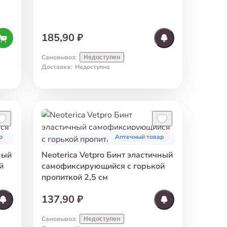
185,90 ₽
Самовывоз
:
Недоступен
Доставка
:
Недоступна
р
Аптечный товар
ный
Neoterica Vetpro Бинт эластичный
й
самофиксирующийся с горькой
пропиткой 2,5 см
137,90 ₽
Самовывоз
:
Недоступен