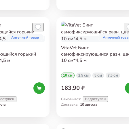
Аптечный товар
Аптечный това
VitaVet Бинт
ющийся горький
самофиксирующийся разн. цв
4,5 м
10 см*4,5 м
10 см
2,5 см
5 см
7,5 см
163,90 ₽
Самовывоз
:
оступен
Недоступен
уста
Доставка
:
10 августа