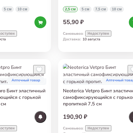
5 см
10 см
2,5 см
5 см
7,5 см
10 см
55,90 ₽
Самовывоз
:
оступен
Недоступен
уста
Доставка
:
10 августа
Аптечный товар
Аптечный това
pro Бинт эластичный
Neoterica Vetpro Бинт эластич
ющийся с горькой
самофиксирующийся с горько
 см
пропиткой 7,5 см
190,90 ₽
Самовывоз
:
оступен
Недоступен