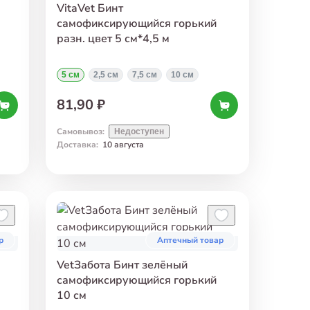
VitaVet Бинт
самофиксирующийся горький
разн. цвет 5 см*4,5 м
5 см
2,5 см
7,5 см
10 см
81,90 ₽
Самовывоз
:
Недоступен
Доставка
:
10 августа
р
Аптечный товар
VetЗабота Бинт зелёный
самофиксирующийся горький
10 см