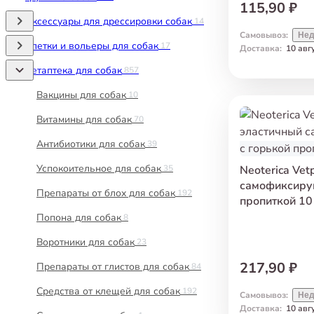
115,90 ₽
Аксессуары для дрессировки собак
14
Самовывоз
:
Нед
Клетки и вольеры для собак
17
Доставка
:
10 авг
Ветаптека для собак
857
Вакцины для собак
10
Витамины для собак
70
Антибиотики для собак
39
Успокоительное для собак
35
Neoterica Vet
самофиксиру
Препараты от блох для собак
192
пропиткой 10
Попона для собак
8
Воротники для собак
23
217,90 ₽
Препараты от глистов для собак
84
Средства от клещей для собак
192
Самовывоз
:
Нед
Доставка
:
10 авг