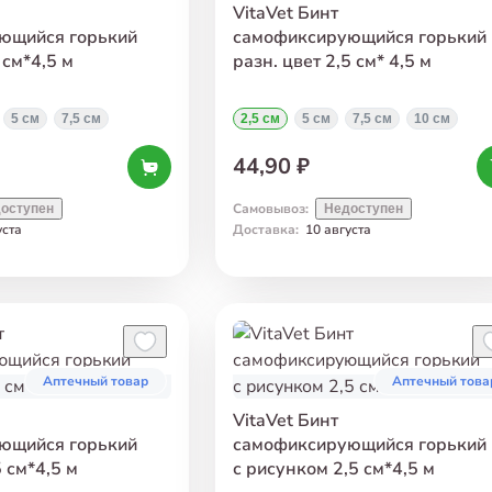
VitaVet Бинт
ющийся горький
самофиксирующийся горький
 см*4,5 м
разн. цвет 2,5 см* 4,5 м
5 см
7,5 см
2,5 см
5 см
7,5 см
10 см
44,90 ₽
Самовывоз
:
оступен
Недоступен
уста
Доставка
:
10 августа
Аптечный товар
Аптечный това
VitaVet Бинт
ющийся горький
самофиксирующийся горький
5 см*4,5 м
с рисунком 2,5 см*4,5 м