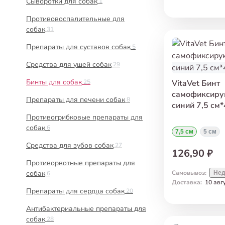
Сыворотки для собак
1
Противовоспалительные для
собак
31
Препараты для суставов собак
5
Средства для ушей собак
29
Бинты для собак
25
VitaVet Бинт
самофиксиру
Препараты для печени собак
8
синий 7,5 см*
Противогрибковые препараты для
собак
6
7,5 см
5 см
Средства для зубов собак
27
126,90 ₽
Противорвотные препараты для
собак
Самовывоз
:
6
Нед
Доставка
:
10 авг
Препараты для сердца собак
20
Антибактериальные препараты для
собак
28