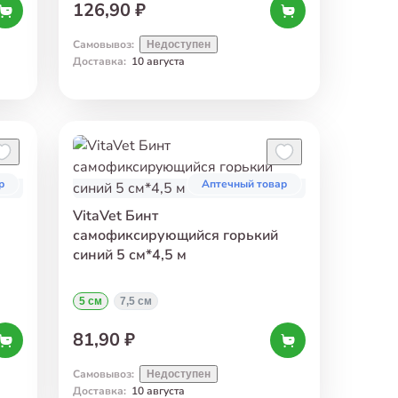
126,90 ₽
Самовывоз
:
Недоступен
Доставка
:
10 августа
р
Аптечный товар
VitaVet Бинт
самофиксирующийся горький
синий 5 см*4,5 м
5 см
7,5 см
81,90 ₽
Самовывоз
:
Недоступен
Доставка
:
10 августа