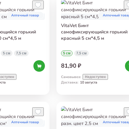
Аптечный товар
Аптечный това
VitaVet Бинт
ющийся горький
самофиксирующийся горький
0 см*4,5 м
красный 5 см*4,5 м
5 см
7,5 см
5 см
7,5 см
81,90 ₽
Самовывоз
:
оступен
Недоступен
уста
Доставка
:
10 августа
Аптечный товар
Аптечный това