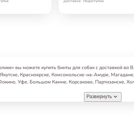
тупна
Доставка
:
Недоступна
олике» вы можете купить бинты для собак с доставкой во 
Якутске
,
Красноярске
,
Комсомольске-на-Амуре
,
Магадане
Фокино
,
Уфе
,
Большом Камне
,
Корсакове
,
Партизанске
,
Хо
ь самовывоз из любого нашего зоомагазина в этих городах
Развернуть
ы считают наши цены самыми низкими на рынке
,
чем мы о