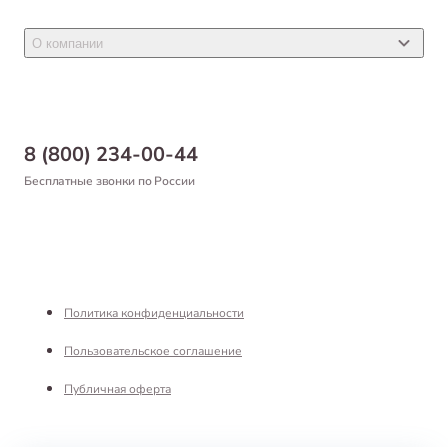
Товары для грызунов
Новости
Товары для птиц
О компании
Статьи
Товары для рыб и рептилий
Магазины
Доставка
Бонусная программа
Самовывоз
8 (800) 234-00-44
Благотворительный фонд
Оформление заказа
Бесплатные звонки по России
Вакансии
Оплата
Партнерам
Возврат товара
Франшиза
Реквизиты
Политика конфиденциальности
Пользовательское соглашение
Публичная оферта