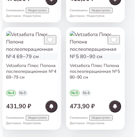
Самовывоз
:
Самовывоз
:
Недоступен
Недоступен
Доставка
:
Недоступна
Доставка
:
Недоступна
Vetзабота Плюс Попона
Vetзабота Плюс Попона
послеоперационная № 4
послеоперационная № 5
69−79 см
80−90 см
№ 4
№ 5
№ 5
№ 4
431,90 ₽
473,90 ₽
Самовывоз
:
Самовывоз
:
Недоступен
Недоступен
Доставка
:
Недоступна
Доставка
:
Недоступна