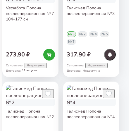
Vetзабота Попона
Талисмед Попона
послеоперационная № 7
послеоперационная № 3
104−177 см
№ 3
№ 2
№ 4
№ 5
№ 7
273,90 ₽
317,90 ₽
Самовывоз
:
Самовывоз
:
Недоступен
Недоступен
12 августа
Доставка
:
Доставка
:
Недоступна
Талисмед Попона
Талисмед Попона
послеоперационная № 2
послеоперационная № 4