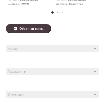
Завтра
Доставка
:
Доставка
:
Недоступна
Обратная связь
Каталог
Товары для кошек
Товары для собак
Покупателям
Ветеринарные препараты
Акции
Товары для грызунов
Новости
Товары для птиц
О компании
Статьи
Товары для рыб и рептилий