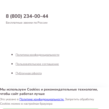
Магазины
Доставка
Бонусная программа
Самовывоз
8 (800) 234-00-44
Благотворительный фонд
Оформление заказа
Бесплатные звонки по России
Вакансии
Оплата
Партнерам
Возврат товара
Франшиза
Реквизиты
Политика конфиденциальности
Пользовательское соглашение
Публичная оферта
Мы используем Cookies и рекомендательные технологии,
чтобы сайт работал лучше
Интернет-магазин «Белый Кролик»
©
2026
Это указано в
Политике конфиденциальности.
Запретить обработку
Cookies можно в настройках браузера