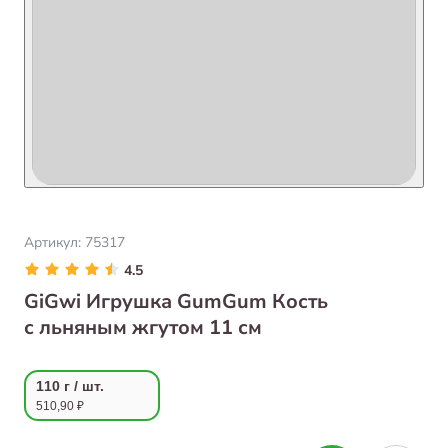
Артикул:
75317
4.5
GiGwi Игрушка GumGum Кость
с льняным жгутом 11 см
110 г / шт.
510,90 ₽