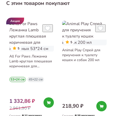
С этим товаром покупают
Акция
5
5
Animal Play Спрей для
приучения к туалету
All For Paws Лежанка
кошек и собак 200 мл
Lamb круглая плюшевая
коричневая для
животных 53*24 см
53×24 см
45×22 см
1 332,86 ₽
218,90 ₽
2 961,90 ₽
Сегодня
:
Сегодня
:
В 11 магазинах
В 25 магазинах