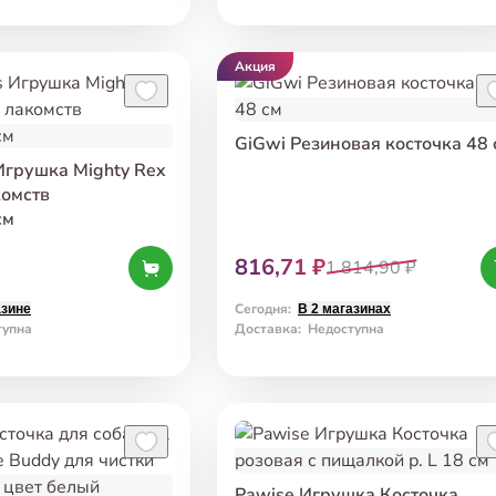
Акция
GiGwi Резиновая косточка 48 
 Игрушка Mighty Rex
комств
см
816,71 ₽
1 814,90 ₽
Сегодня
:
азине
В 2 магазинах
тупна
Доставка
:
Недоступна
Pawise Игрушка Косточка