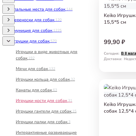
Спальные места для собак
144
Keiko Игрушк
Переноски для собак
120
15,5*5 см
Амуниция для собак
1225
99,90 ₽
Игрушки для собак
570
Игрушки в виде животных для
Сегодня
:
В 8 маг
собак
192
Доставка
:
Недос
Мячи для собак
132
Игрушки кольца для собак
32
Канаты для собак
63
Игрушки-кости для собак
31
Keiko Игрушк
собак 12,5*4 
Игрушки гантели для собак
15
Игрушки палки для собак
3
Интерактивные развивающие