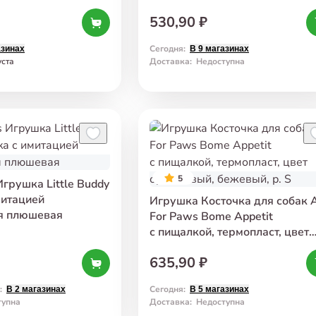
синий
530,90 ₽
Сегодня
:
азинах
В 9 магазинах
уста
Доставка
:
Недоступна
5
Игрушка Little Buddy
митацией
Игрушка Косточка для собак A
я плюшевая
For Paws Bome Appetit
с пищалкой, термопласт, цвет
оранжевый, бежевый, р. S
635,90 ₽
:
Сегодня
:
В 2 магазинах
В 5 магазинах
тупна
Доставка
:
Недоступна