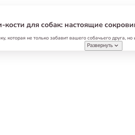
-кости для собак: настоящие сокрови
ку
,
которая не только забавит вашего собачьего друга
,
но 
альное решение! Они не только удовлетворят инстинкты в
Развернуть
сокровищами.
не
«
Белый Кролик»
вы найдете широкий выбор игрушек-к
туральных материалов
:
рога оленя
,
жилы
,
дерево — для т
ными вкусами и ароматами
:
бекон
,
курица
,
говядина — что
азных пород
:
от компактных вариантов для маленьких со
щих гигантов.
т купить игрушку-кость для собаки?
етворяет инстинкты
:
грызть — это естественная потребно
у утолить этот инстинкт и сохранить в целости вашу мебел
вает
:
грызение кости тренирует челюсти
,
стимулирует мозго