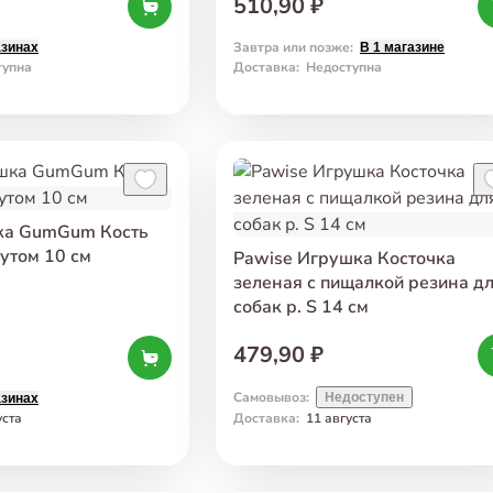
510,90 ₽
Завтра или позже
:
азинах
В 1 магазине
тупна
Доставка
:
Недоступна
ка GumGum Кость
утом 10 см
Pawise Игрушка Косточка
зеленая с пищалкой резина д
собак р. S 14 см
479,90 ₽
Самовывоз
:
Недоступен
азинах
уста
Доставка
:
11 августа