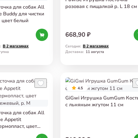
розовая с пищалкой р. L 18 см
очка для собак All
le Buddy для чистки
, цвет белый
668,90 ₽
:
Сегодня
:
В 2 магазинах
В 2 магазинах
тупна
Доставка
:
11 августа
4.5
GiGwi Игрушка GumGum Кост
с льняным жгутом 11 см
очка для собак All
e Appetit
ермопласт, цвет
ежевый, р. М