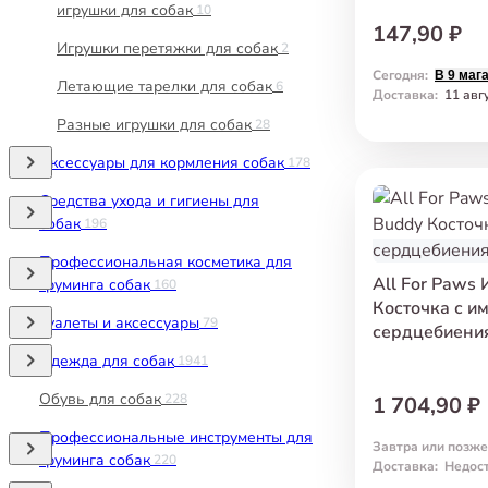
игрушки для собак
10
147,90 ₽
Игрушки перетяжки для собак
2
Сегодня
:
В 9 маг
Летающие тарелки для собак
6
Доставка
:
11 авг
Разные игрушки для собак
28
Аксессуары для кормления собак
178
Средства ухода и гигиены для
собак
196
Профессиональная косметика для
All For Paws 
груминга собак
160
Косточка с и
Туалеты и аксессуары
79
сердцебиени
Одежда для собак
1941
Обувь для собак
228
1 704,90 ₽
Профессиональные инструменты для
Завтра или позже
груминга собак
220
Доставка
:
Недос