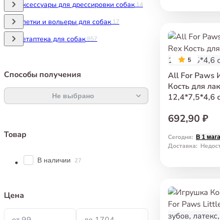
Аксессуары для дрессировки собак
14
Клетки и вольеры для собак
17
Ветаптека для собак
857
5
Способы получения
All For Paws
Кость для ла
Не выбрано
12,4*7,5*4,6 
692,90 ₽
Товар
Сегодня
:
В 1 маг
Доставка
:
Недос
В наличии
27
Цена
от 99
до 1704