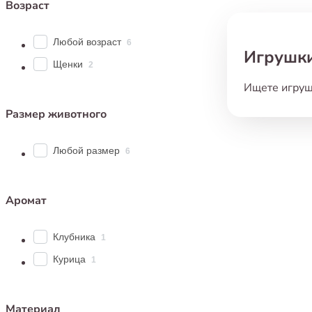
Возраст
Любой возраст
6
Игрушки
Щенки
2
Ищете игруш
собак — иде
Размер животного
настоящими 
В зоомагази
Любой размер
6
Из на
С раз
Аромат
Для р
настоя
Клубника
1
Почему стои
Курица
1
Удовл
питомц
Разви
Материал