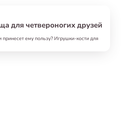
ща для четвероногих друзей
и принесет ему пользу?
Игрушки-кости для
ашего питомца
,
но и станут для него
остей для собак на любой вкус и размер
:
ех
,
кто ценит экологичность и безопасность.
бы сделать игры еще более интересными.
бачек до внушительных
«
костей» для
сть собак. Игрушка-кость поможет вашему
ь и обувь.
вую активность и помогает снять стресс.