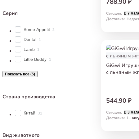
788,90 ₽
Серия
Сегодня
:
В 7 маг
Доставка
:
Недос
Bome Appetit
2
Dental
1
Lamb
1
Little Buddy
1
GiGwi Игруш
с льняным жг
Показать все (5)
Страна производства
544,90 ₽
Сегодня
:
В 3 маг
Китай
31
Доставка
:
11 авг
Вид животного