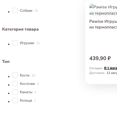
Собаки
31
Pawise Игру
из термопласт
Категория товара
Игрушки
31
439,90 ₽
Тип
Сегодня
:
В 1 маг
Доставка
:
11 авг
Кости
22
Косточки
9
Канаты
2
Кольца
1