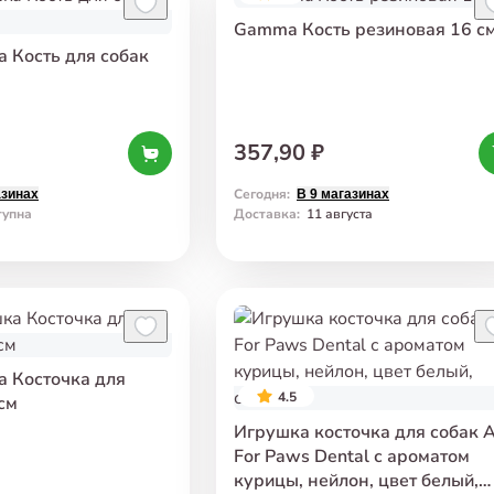
Gamma Кость резиновая 16 с
а Кость для собак
357,90 ₽
Сегодня
:
азинах
В 9 магазинах
тупна
Доставка
:
11 августа
а Косточка для
4.5
см
Игрушка косточка для собак A
For Paws Dental с ароматом
курицы, нейлон, цвет белый,