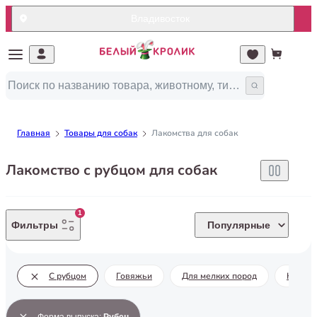
Владивосток
Главная
Товары для собак
Лакомства для собак
Лакомство с рубцом для собак
1
Фильтры
Популярные
С рубцом
Говяжьи
Для мелких пород
Курин
Форма выпуска
:
Рубец