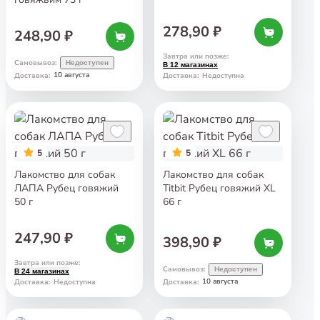
278,90 ₽
248,90 ₽
Завтра или позже
:
Самовывоз
:
Недоступен
В 12 магазинах
10 августа
Доставка
:
Доставка
:
Недоступна
5
5
Лакомство для собак
Лакомство для собак
ЛАПА Рубец говяжий
Titbit Рубец говяжий XL
50 г
66 г
247,90 ₽
398,90 ₽
Завтра или позже
:
Самовывоз
:
Недоступен
В 24 магазинах
10 августа
Доставка
:
Недоступна
Доставка
: