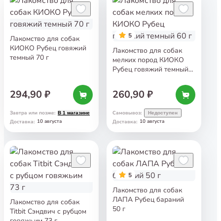
5
Лакомство для собак
КИОКО Рубец говяжий
Лакомство для собак
темный 70 г
мелких пород КИОКО
Рубец говяжий темный
60 г
294,90 ₽
260,90 ₽
Завтра или позже
:
Самовывоз
:
В 1 магазине
Недоступен
10 августа
10 августа
Доставка
:
Доставка
:
5
Лакомство для собак
ЛАПА Рубец бараний
Лакомство для собак
50 г
Titbit Сэндвич с рубцом
говяжьим 73 г