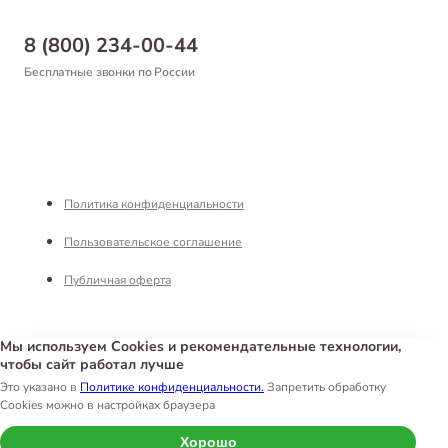
Бонусная программа
Самовывоз
8 (800) 234-00-44
Благотворительный фонд
Оформление заказа
Бесплатные звонки по России
Вакансии
Оплата
Партнерам
Возврат товара
Франшиза
Реквизиты
Политика конфиденциальности
Пользовательское соглашение
Публичная оферта
Мы используем Cookies и рекомендательные технологии,
чтобы сайт работал лучше
Интернет-магазин «Белый Кролик»
©
2026
Это указано в
Политике конфиденциальности.
Запретить обработку
Cookies можно в настройках браузера
Хорошо