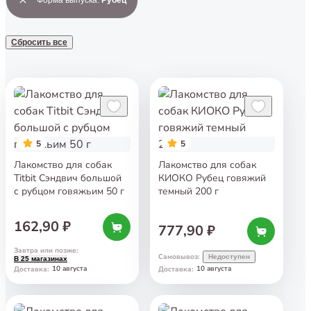
Сбросить все
5
5
Лакомство для собак
Лакомство для собак
Titbit Сэндвич большой
КИОКО Рубец говяжий
с рубцом говяжьим 50 г
темный 200 г
162,90 ₽
777,90 ₽
Завтра или позже
:
Самовывоз
:
Недоступен
В 25 магазинах
10 августа
10 августа
Доставка
:
Доставка
: