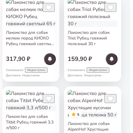
Лакомство для собак
Лакомство для собак
мелких пород КИОКО
Triol Рубец говяжий
Рубец говяжий светлый
полезный 30 г
65 г
317,90 ₽
159,90 ₽
Самовывоз
:
Самовывоз
:
Недоступен
Недоступен
Доставка
:
Недоступна
Доставка
:
Недоступна
5
Лакомство для собак
Titbit Рубец говяжий 3,3
Лакомство для собак
л/500 г
AlpenHof Хрустящие