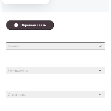
Обратная связь
Каталог
Товары для кошек
Товары для собак
Покупателям
Ветеринарные препараты
Акции
Товары для грызунов
Новости
Товары для птиц
О компании
Статьи
Товары для рыб и рептилий
Магазины
Доставка