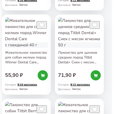
Сегодня
:
Сегодня
:
В 24 магазинах
В 11 магазинах
Завтра
Завтра
Доставка
:
Доставка
:
Жевательное лакомство
Лакомство для щенков
для собак мелких пород
средних пород Titbit
Winner Dental Care
Dental+ Снек с мясом
с говядиной 40 г
ягненка 50 г
55,90 ₽
71,90 ₽
Сегодня
:
Сегодня
:
В 24 магазинах
В 11 магазинах
Завтра
Завтра
Доставка
:
Доставка
: