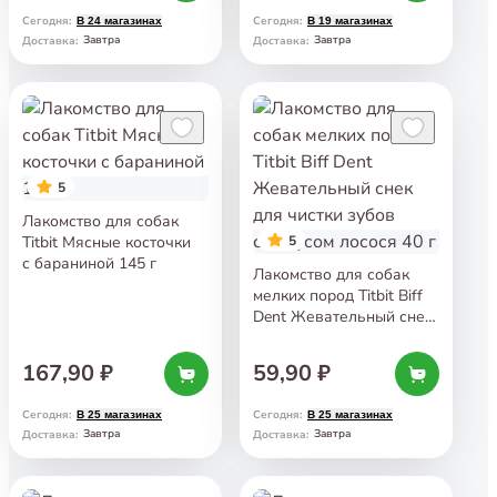
Сегодня
:
Сегодня
:
В 24 магазинах
В 19 магазинах
Завтра
Завтра
Доставка
:
Доставка
:
5
Лакомство для собак
Titbit Мясные косточки
5
с бараниной 145 г
Лакомство для собак
мелких пород Titbit Biff
Dent Жевательный снек
для чистки зубов
со вкусом лосося 40 г
167,90 ₽
59,90 ₽
Сегодня
:
Сегодня
:
В 25 магазинах
В 25 магазинах
Завтра
Завтра
Доставка
:
Доставка
: