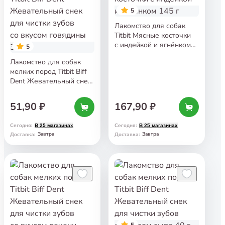
5
Лакомство для собак
Titbit Мясные косточки
с индейкой и ягнёнком
5
145 г
Лакомство для собак
мелких пород Titbit Biff
Dent Жевательный снек
для чистки зубов
со вкусом говядины 35 г
51,90 ₽
167,90 ₽
Сегодня
:
Сегодня
:
В 25 магазинах
В 25 магазинах
Завтра
Завтра
Доставка
:
Доставка
:
5