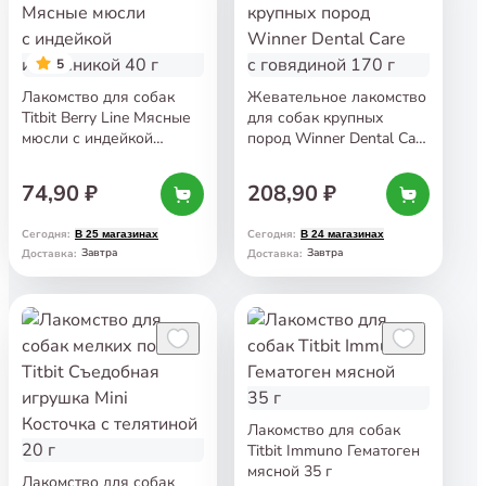
5
Лакомство для собак
Жевательное лакомство
Titbit Berry Line Мясные
для собак крупных
мюсли с индейкой
пород Winner Dental Care
и брусникой 40 г
с говядиной 170 г
74,90 ₽
208,90 ₽
Сегодня
:
Сегодня
:
В 25 магазинах
В 24 магазинах
Завтра
Завтра
Доставка
:
Доставка
:
Лакомство для собак
Titbit Immuno Гематоген
мясной 35 г
Лакомство для собак