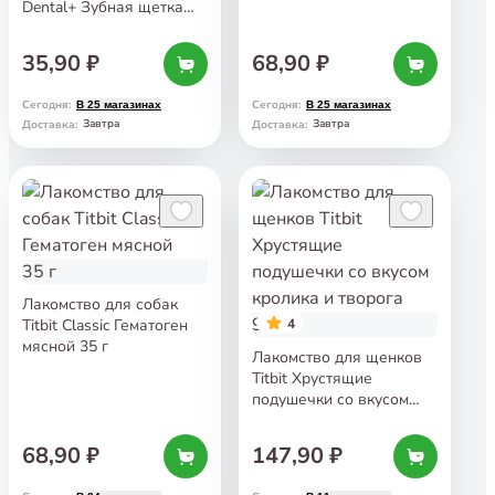
Dental+ Зубная щетка
с мясом индейки 13 г
35,90 ₽
68,90 ₽
Сегодня
:
Сегодня
:
В 25 магазинах
В 25 магазинах
Завтра
Завтра
Доставка
:
Доставка
:
Лакомство для собак
Titbit Classic Гематоген
4
мясной 35 г
Лакомство для щенков
Titbit Хрустящие
подушечки со вкусом
кролика и творога 95 г
68,90 ₽
147,90 ₽