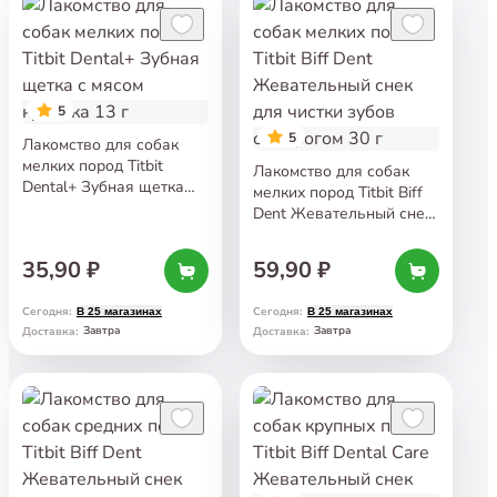
5
5
Лакомство для собак
мелких пород Titbit
Лакомство для собак
Dental+ Зубная щетка
мелких пород Titbit Biff
с мясом кролика 13 г
Dent Жевательный снек
для чистки зубов
с творогом 30 г
35,90 ₽
59,90 ₽
Сегодня
:
Сегодня
:
В 25 магазинах
В 25 магазинах
Завтра
Завтра
Доставка
:
Доставка
: