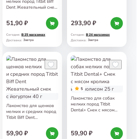
мелких пород Titbit Biff
с говядиной 270 г
Dent Жевательный снек
для чистки зубов
со вкусом креветок 35 г
51,90 ₽
293,90 ₽
Сегодня
:
Сегодня
:
В 25 магазинах
В 24 магазинах
Завтра
Завтра
Доставка
:
Доставка
:
5
Лакомство для собак
мелких пород Titbit
Лакомство для щенков
Dental+ Снек с мясом
мелких и средних пород
кролика и прополисом
Titbit Biff Dent
25 г
Жевательный снек
с йогуртом 40 г
59,90 ₽
59,90 ₽