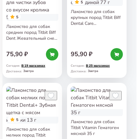
5
Лакомство для собак
5
крупных пород Titbit Biff
Dental Care
Лакомство для собак
Жевательный снек
средних пород Titbit Biff
с говядиной 77 г
Dent Жевательный снек
для чистки зубов
со вкусом кролика 50 г
75,90 ₽
95,90 ₽
Сегодня
:
Сегодня
:
В 19 магазинах
В 25 магазинах
Завтра
Завтра
Доставка
:
Доставка
:
5
Лакомство для собак
Titbit Vitamin Гематоген
Лакомство для собак
мясной 35 г
мелких пород Titbit