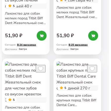
5
Лакомство для собак
мелких пород Titbit Biff
Лакомство для собак
Dent Жевательный снек
мелких пород Titbit Biff
для чистки зубов
Dent Жевательный снек
со вкусом сыра 40 г
для чистки зубов
со вкусом печени
51,90 ₽
51,90 ₽
говяжьей 40 г
Сегодня
:
Сегодня
:
В 24 магазинах
В 25 магазинах
Завтра
Завтра
Доставка
:
Доставка
:
5
Лакомство для собак
5
крупных пород Titbit Biff
Dental Care
Лакомство для собак
Жевательный снек