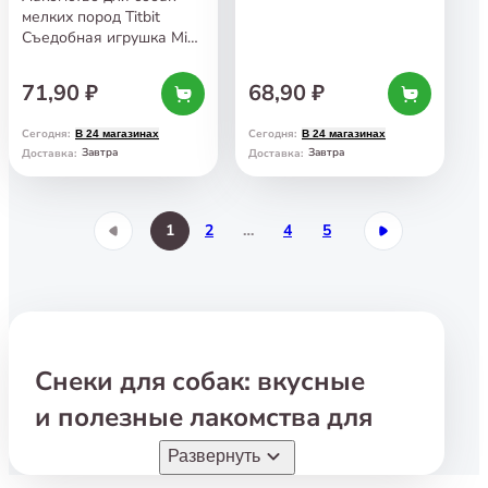
мелких пород Titbit
Съедобная игрушка Mini
Косточка с телятиной
20 г
71,90 ₽
68,90 ₽
Сегодня
:
Сегодня
:
В 24 магазинах
В 24 магазинах
Завтра
Завтра
Доставка
:
Доставка
:
1
2
…
4
5
Снеки для собак: вкусные
и полезные лакомства для
вашего питомца
Развернуть