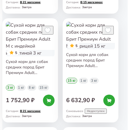
Сегодня
:
Сегодня
:
В 21 магазине
В 15 магазинах
Завтра
Завтра
Доставка
:
Доставка
:
5
5
Сухой корм для собак
средних пород Брит
Сухой корм для собак
Премиум Adult
средних пород Брит
M с курицей 15 кг
Премиум Adult
M с индейкой
15 кг
1 кг
3 кг
и телятиной 3 кг
3 кг
1 кг
8 кг
15 кг
1 752,90 ₽
6 632,90 ₽
Сегодня
:
Самовывоз
:
В 21 магазине
Недоступен
Завтра
Завтра
Доставка
:
Доставка
: