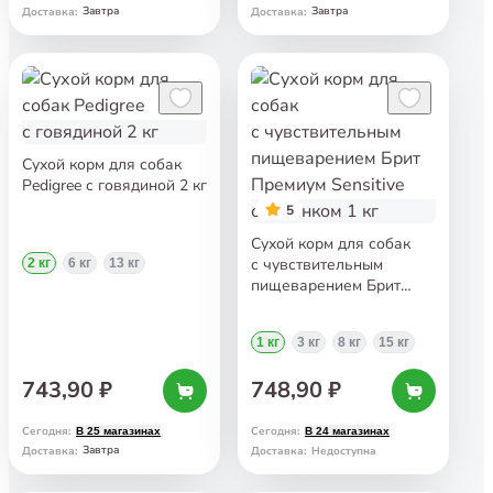
Завтра
Завтра
Доставка
:
Доставка
:
Сухой корм для собак
Pedigree с говядиной 2 кг
5
Сухой корм для собак
с чувствительным
2 кг
6 кг
13 кг
пищеварением Брит
Премиум Sensitive
с ягнёнком 1 кг
1 кг
3 кг
8 кг
15 кг
743,90 ₽
748,90 ₽
Сегодня
:
Сегодня
:
В 25 магазинах
В 24 магазинах
Завтра
Доставка
:
Доставка
:
Недоступна