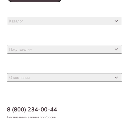
Каталог
Товары для кошек
Товары для собак
Покупателям
Ветеринарные препараты
Акции
Товары для грызунов
Новости
Товары для птиц
О компании
Статьи
Товары для рыб и рептилий
Магазины
Доставка
Бонусная программа
Самовывоз
8 (800) 234-00-44
Благотворительный фонд
Оформление заказа
Бесплатные звонки по России
Вакансии
Оплата