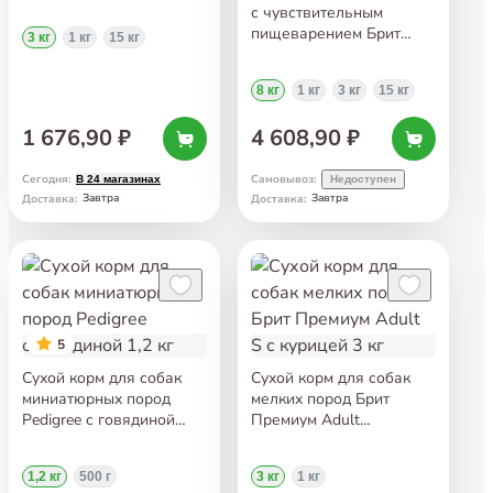
M с курицей 3 кг
с чувствительным
пищеварением Брит
3 кг
1 кг
15 кг
Премиум Sensitive
с ягнёнком 8 кг
8 кг
1 кг
3 кг
15 кг
1 676,90 ₽
4 608,90 ₽
Сегодня
:
Самовывоз
:
В 24 магазинах
Недоступен
Завтра
Завтра
Доставка
:
Доставка
:
5
Сухой корм для собак
Сухой корм для собак
миниатюрных пород
мелких пород Брит
Pedigree с говядиной
Премиум Adult
1,2 кг
S с курицей 3 кг
1,2 кг
500 г
3 кг
1 кг