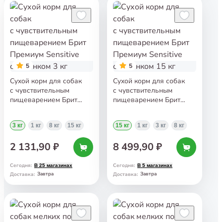
5
5
Сухой корм для собак
Сухой корм для собак
с чувствительным
с чувствительным
пищеварением Брит
пищеварением Брит
Премиум Sensitive
Премиум Sensitive
с ягнёнком 3 кг
с ягнёнком 15 кг
3 кг
1 кг
8 кг
15 кг
15 кг
1 кг
3 кг
8 кг
2 131,90 ₽
8 499,90 ₽
Сегодня
:
Сегодня
:
В 25 магазинах
В 5 магазинах
Завтра
Завтра
Доставка
:
Доставка
: