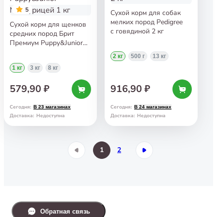
5
Сухой корм для собак
мелких пород Pedigree
Сухой корм для щенков
с говядиной 2 кг
средних пород Брит
Премиум Puppy&Junior
M с курицей 1 кг
2 кг
500 г
13 кг
1 кг
3 кг
8 кг
579,90 ₽
916,90 ₽
Сегодня
:
Сегодня
:
В 23 магазинах
В 24 магазинах
Доставка
:
Недоступна
Доставка
:
Недоступна
1
2
Обратная связь