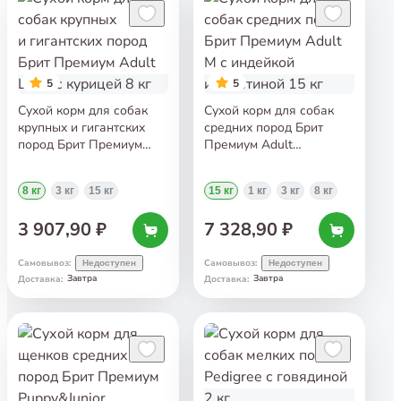
5
5
Сухой корм для собак
Сухой корм для собак
крупных и гигантских
средних пород Брит
пород Брит Премиум
Премиум Adult
Adult L+XL с курицей
M с индейкой
8 кг
и телятиной 15 кг
8 кг
3 кг
15 кг
15 кг
1 кг
3 кг
8 кг
3 907,90 ₽
7 328,90 ₽
Самовывоз
:
Самовывоз
:
Недоступен
Недоступен
Завтра
Завтра
Доставка
:
Доставка
: