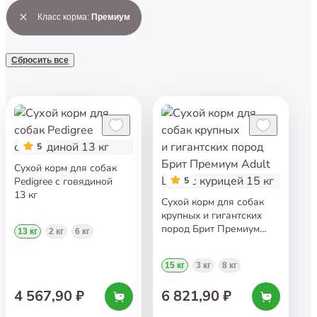
Класс корма
:
Премиум
Сбросить все
5
Сухой корм для собак
Pedigree с говядиной
5
13 кг
Сухой корм для собак
крупных и гигантских
пород Брит Премиум
13 кг
2 кг
6 кг
Adult L+XL с курицей
15 кг
15 кг
3 кг
8 кг
4 567,90 ₽
6 821,90 ₽