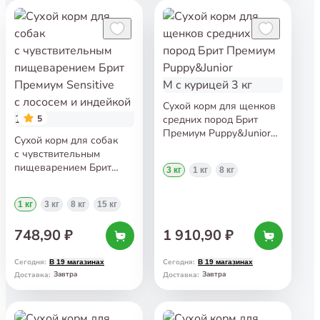
Сухой корм для щенков
5
средних пород Брит
Премиум Puppy&Junior
Сухой корм для собак
M с курицей 3 кг
с чувствительным
пищеварением Брит
3 кг
1 кг
8 кг
Премиум Sensitive
с лососем и индейкой
1 кг
3 кг
8 кг
15 кг
1 кг
748,90 ₽
1 910,90 ₽
Сегодня
:
Сегодня
:
В 19 магазинах
В 19 магазинах
Завтра
Завтра
Доставка
:
Доставка
: