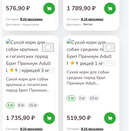
576,90 ₽
1 789,90 ₽
Сегодня
:
Сегодня
:
В 24 магазинах
В 19 магазинах
Завтра
Доставка
:
Недоступна
Доставка
:
5
5
Сухой корм для собак
средних пород Брит
Сухой корм для собак
Премиум Adult
крупных и гигантских
M с курицей 1 кг
пород Брит Премиум
Adult L+XL с курицей
1 кг
3 кг
15 кг
3 кг
3 кг
8 кг
15 кг
1 735,90 ₽
519,90 ₽
Сегодня
:
Сегодня
:
В 24 магазинах
В 24 магазинах