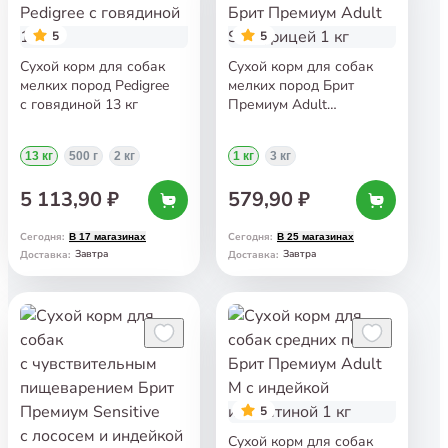
5
5
Сухой корм для собак
Сухой корм для собак
мелких пород Pedigree
мелких пород Брит
с говядиной 13 кг
Премиум Adult
S с курицей 1 кг
13 кг
500 г
2 кг
1 кг
3 кг
5 113,90 ₽
579,90 ₽
Сегодня
:
Сегодня
:
В 17 магазинах
В 25 магазинах
Завтра
Завтра
Доставка
:
Доставка
:
5
Сухой корм для собак