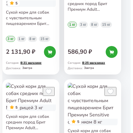
5
средних пород Брит
Премиум Adult
Сухой корм для собак
M с индейкой
с чувствительным
и телятиной 1 кг
пищеварением Брит
1 кг
3 кг
8 кг
15 кг
Премиум Sensitive
с лососем и индейкой
3 кг
1 кг
8 кг
15 кг
3 кг
2 131,90 ₽
586,90 ₽
Сегодня
:
Сегодня
:
В 21 магазине
В 25 магазинах
Завтра
Завтра
Доставка
:
Доставка
:
5
Сухой корм для собак
средних пород Брит
5
Премиум Adult
Сухой корм для собак