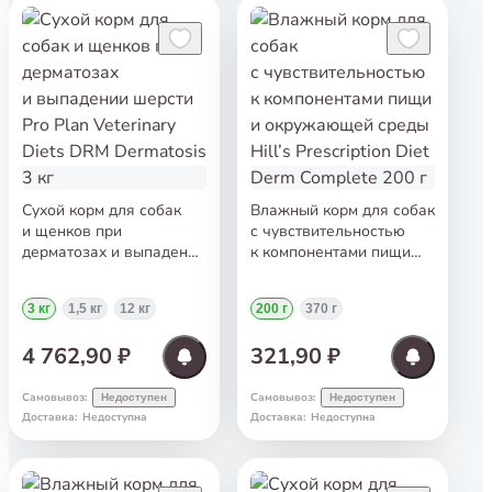
Сухой корм для собак
Влажный корм для собак
и щенков при
с чувствительностью
дерматозах и выпадении
к компонентами пищи
шерсти Pro Plan
и окружающей среды
Veterinary Diets DRM
Hill’s Prescription Diet
3 кг
1,5 кг
12 кг
200 г
370 г
Dermatosis 3 кг
Derm Complete 200 г
4 762,90 ₽
321,90 ₽
Самовывоз
:
Самовывоз
:
Недоступен
Недоступен
Доставка
:
Недоступна
Доставка
:
Недоступна