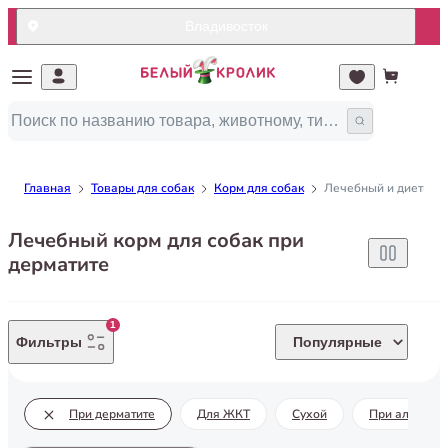
Владивосток
Главная
Товары для собак
Корм для собак
Лечебный и диетичес
Лечебный корм для собак при
дерматите
1
Фильтры
Популярные
При дерматите
Для ЖКТ
Сухой
При аллерги