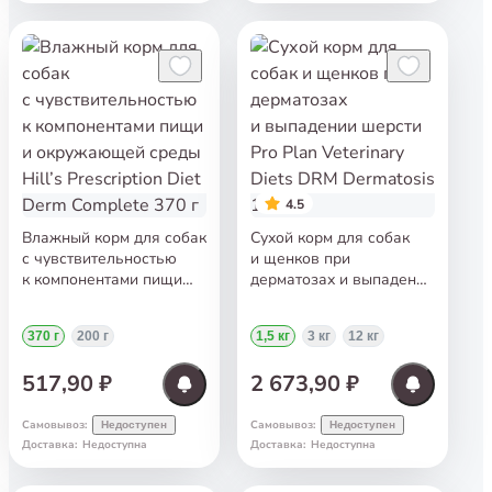
4.5
Влажный корм для собак
Сухой корм для собак
с чувствительностью
и щенков при
к компонентами пищи
дерматозах и выпадении
и окружающей среды
шерсти Pro Plan
Hill’s Prescription Diet
Veterinary Diets DRM
370 г
200 г
1,5 кг
3 кг
12 кг
Derm Complete 370 г
Dermatosis 1,5 кг
517,90 ₽
2 673,90 ₽
Самовывоз
:
Самовывоз
:
Недоступен
Недоступен
Доставка
:
Недоступна
Доставка
:
Недоступна