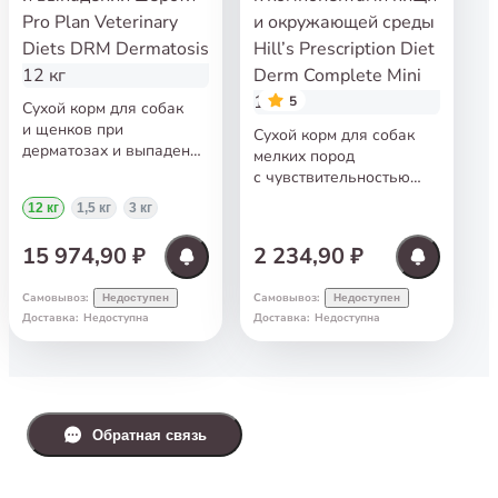
5
Сухой корм для собак
и щенков при
Сухой корм для собак
дерматозах и выпадении
мелких пород
шерсти Pro Plan
с чувствительностью
Veterinary Diets DRM
к компонентами пищи
12 кг
1,5 кг
3 кг
Dermatosis 12 кг
и окружающей среды
Hill’s Prescription Diet
15 974,90 ₽
2 234,90 ₽
Derm Complete Mini 1 кг
Самовывоз
:
Самовывоз
:
Недоступен
Недоступен
Доставка
:
Недоступна
Доставка
:
Недоступна
Обратная связь