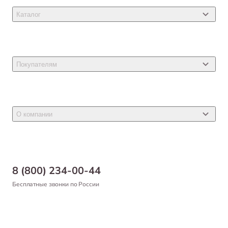
Каталог
Товары для кошек
Товары для собак
Покупателям
Ветеринарные препараты
Акции
Товары для грызунов
Новости
Товары для птиц
О компании
Статьи
Товары для рыб и рептилий
Магазины
Доставка
Бонусная программа
Самовывоз
8 (800) 234-00-44
Благотворительный фонд
Оформление заказа
Бесплатные звонки по России
Вакансии
Оплата
Партнерам
Возврат товара