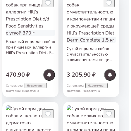
Влажный корм для собак
при пищевой аллергии
Сухой корм для собак
Hill’s Prescription Diet d/d
с чувствительностью
Food Sensitivities с уткой
к компонентами пищи
370 г
и окружающей среды
Hill’s Prescription Diet
470,90 ₽
3 205,90 ₽
Derm Complete 1,5 кг
Самовывоз
:
Самовывоз
:
Недоступен
Недоступен
Доставка
:
Недоступна
Доставка
:
Недоступна