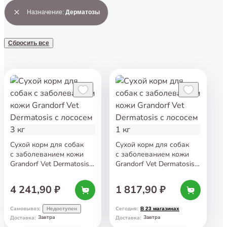
Назначение
:
Дерматозы
Сбросить все
Сухой корм для собак
Сухой корм для собак
с заболеванием кожи
с заболеванием кожи
Grandorf Vet Dermatosis
Grandorf Vet Dermatosis
с лососем 3 кг
с лососем 1 кг
4 241,90 ₽
1 817,90 ₽
Самовывоз
:
Сегодня
:
Недоступен
В 23 магазинах
Завтра
Завтра
Доставка
:
Доставка
: