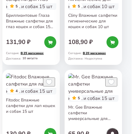
5
5
Бриллиантовые Глаза
Cliny Влажные салфетки
Влажные салфетки для
гигиенические для
глаз кошек и собак 15
кошек и собак 10 шт
шт
131,90 ₽
108,90 ₽
Сегодня
:
Сегодня
:
В 25 магазинах
В 20 магазинах
10 августа
Доставка
:
Доставка
:
Недоступна
4
5
Fitodoc Влажные
салфетки для лап кошек
Mr. Gee Влажные
и собак 15 шт
салфетки
универсальные для
кошек и собак 15 шт
130,90 ₽
65,90 ₽