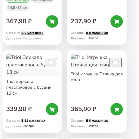
14,5×15 см
367,90 ₽
237,90 ₽
Сегодня
:
Сегодня
:
В 6 магазинах
В 8 магазинах
Завтра
Доставка
:
Недоступна
Доставка
:
Triol Игрушка Птичка для
птиц
Triol Зеркало
пластиковое с бусами
13 см
339,90 ₽
365,90 ₽
Сегодня
:
Сегодня
:
В 11 магазинах
В 8 магазинах
Завтра
Завтра
Доставка
:
Доставка
: