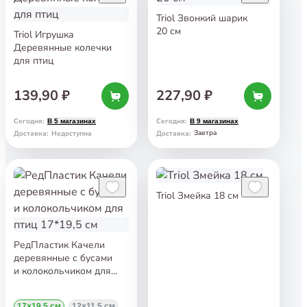
Triol Звонкий шарик
20 см
Triol Игрушка
Деревянные колечки
для птиц
139,90 ₽
227,90 ₽
Сегодня
:
Сегодня
:
В 5 магазинах
В 9 магазинах
Завтра
Доставка
:
Недоступна
Доставка
:
Triol Змейка 18 см
РедПластик Качели
деревянные с бусами
и колокольчиком для
птиц 17*19,5 см
17×19,5 см
12×11,5 см