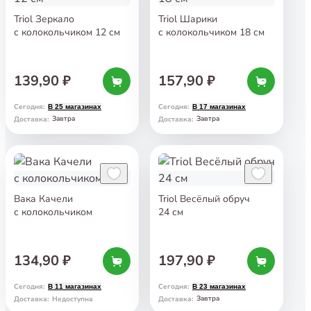
Triol Зеркало
Triol Шарики
с колокольчиком 12 см
с колокольчиком 18 см
139,90 ₽
157,90 ₽
Сегодня
:
Сегодня
:
В 25 магазинах
В 17 магазинах
Завтра
Завтра
Доставка
:
Доставка
:
Вака Качели
Triol Весёлый обруч
с колокольчиком
24 см
134,90 ₽
197,90 ₽
Сегодня
:
Сегодня
:
В 11 магазинах
В 23 магазинах
Завтра
Доставка
:
Недоступна
Доставка
: