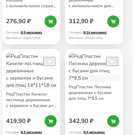
избушка
деревянные
с колокольчиком серая
с колокольчиком для
для птиц
птиц 12*11 см
276,90 ₽
312,90 ₽
Сегодня
:
Сегодня
:
В 5 магазинах
В 14 магазинах
Доставка
:
Недоступна
Доставка
:
Недоступна
РедПластик Лесенка
деревянная с бусами
РедПластик Качели-
для птиц 7*9,5 см
лестница деревянные
с зеркалом и бусами для
птиц 14*11*18 см
419,90 ₽
342,90 ₽
Сегодня
:
Сегодня
:
В 5 магазинах
В 4 магазинах