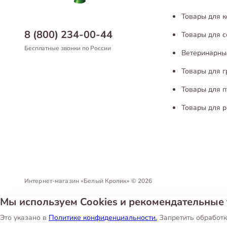
Подарите сво
Товары для 
Приходите в
8 (800) 234-00-44
Товары для с
В «Белом Кр
Бесплатные звонки по России
Сахалинске
,
Ветеринарны
Арсеньеве
,
Товары для 
ценам.
Либо сделат
Товары для п
Наши клиент
Товары для р
Интернет-магазин «Белый Кролик»
©
2026
Мы используем Cookies и рекомендательные 
Политика конфиденциальности
Пользовательское соглашен
Это указано в
Политике конфиденциальности.
Запретить обработк