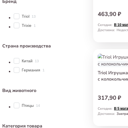
Бренд
463,90 ₽
Triol
13
Сегодня
:
В 10 ма
Trixie
1
Доставка
:
Недос
Страна производства
Китай
13
Германия
1
Triol Игрушк
с колокольчи
Вид животного
317,90 ₽
Птицы
14
Сегодня
:
В 5 маг
Доставка
:
Завтр
Категория товара