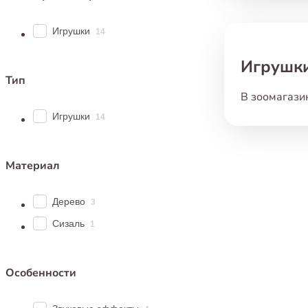
Игрушки
14
Игрушки
Тип
В зоомагази
Мы знаем
,
к
Игрушки
14
доставят им
Почему пти
Материал
Скука
к дес
Дерево
3
и реал
Сизаль
Разви
1
им учи
Физич
по ка
Особенности
необх
Психо