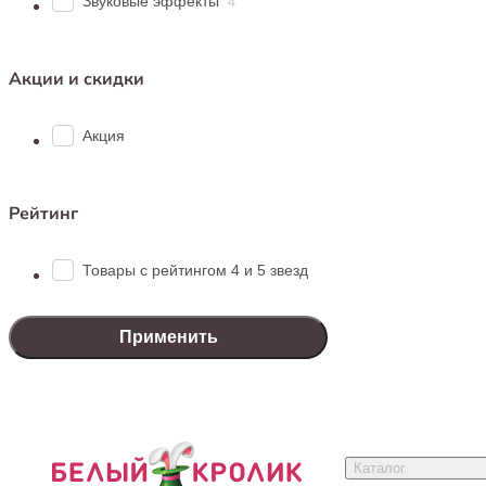
Звуковые эффекты
4
в клет
Какие игруш
Акции и скидки
При выборе 
Акция
Для м
зерка
Для к
Рейтинг
Подой
Для л
Для п
Товары с рейтингом 4 и 5 звезд
из на
В зоомагази
Применить
Широки
Игруш
Игруш
Профе
Каталог