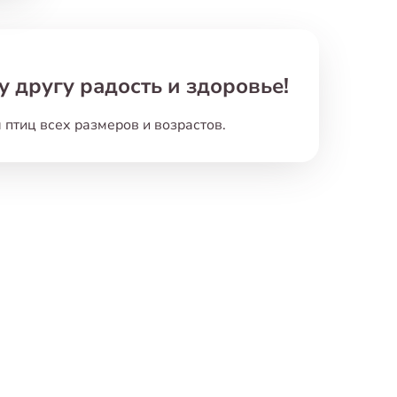
 другу радость и здоровье!
птиц всех размеров и возрастов.
ем только те товары
,
которые не только
тия.
ицы могут скучать
,
что приводит
грушки помогают птицам занять время
ственную активность пернатых
,
помогая
мять.
ерживать себя в форме. Лазание
ловоломках — все это обеспечивает птицам
 стресс и чувство тревоги
,
создавая