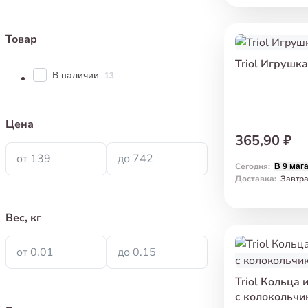
Товар
Triol Игрушка
В наличии
13
Цена
365,90 ₽
от 139
до 742
Сегодня
:
В 9 маг
Доставка
:
Завтр
Вес, кг
от 0.01
до 0.15
Triol Кольца 
с колокольчи