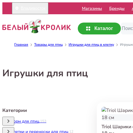
Mагазины
Бренды
Владивосток
Каталог
Главная
Товары для птиц
Игрушки для птиц в клетку
Игрушк
Игрушки для птиц
Категории
Корм для птиц
153
Triol Шарики
Клетки и переноски для птиц
12