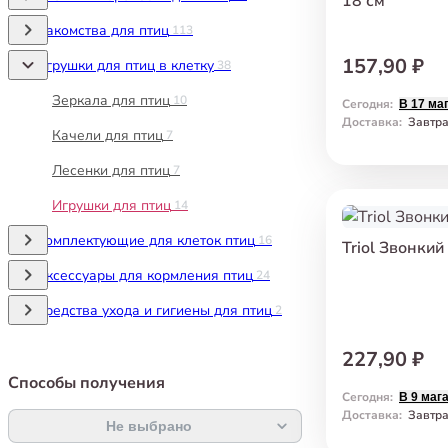
18 см
Лакомства для птиц
113
157,90 ₽
Игрушки для птиц в клетку
38
Зеркала для птиц
10
Сегодня
:
В 17 ма
Доставка
:
Завтр
Качели для птиц
7
Лесенки для птиц
7
Игрушки для птиц
14
Комплектующие для клеток птиц
16
Triol Звонкий
Аксессуары для кормления птиц
24
Средства ухода и гигиены для птиц
2
227,90 ₽
Способы получения
Сегодня
:
В 9 маг
Доставка
:
Завтр
Не выбрано