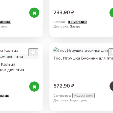
233,90 ₽
Сегодня
:
газинах
В 1 магазине
тупна
Доставка
:
Завтра
Triol Игрушка Бусинки для пт
а Кольца
ком для птиц
572,90 ₽
Самовывоз
:
Недоступен
азинах
а
Доставка
:
Недоступна