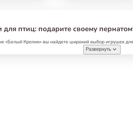
 для птиц: подарите своему пернатому
не
«
Белый Кролик» вы найдете широкий выбор игрушек для 
ак важно заботиться о своих пернатых друзьях
,
и предлага
Развернуть
 удовольствие
,
но и будут полезны для их здоровья и разви
цам нужны игрушки?
 — враг пернатых
.
В ограниченном пространстве клетки пт
труктивному поведению
,
например
,
выщипыванию перьев. И
изовать свои естественные потребности.
тие интеллекта
.
Многие игрушки для птиц стимулируют ум
ться решать задачи
,
развивать логическое мышление и па
еская активность
.
Игры — отличный способ для птиц подд
натам
,
качание на качелях и поиск лакомств в игрушках-го
одимую двигательную активность.
логическое благополучие
.
Игрушки помогают птицам снять