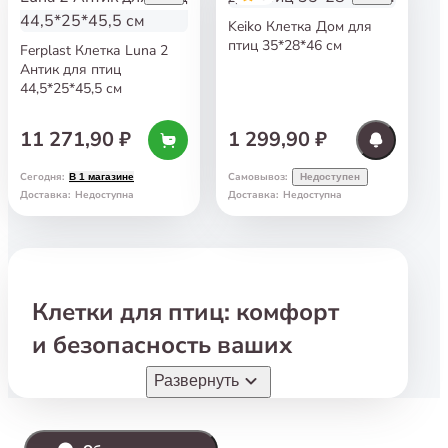
Keiko Клетка Дом для
птиц 35*28*46 см
Ferplast Клетка Luna 2
Антик для птиц
44,5*25*45,5 см
11 271,90 ₽
1 299,90 ₽
Сегодня
:
Самовывоз
:
В 1 магазине
Недоступен
Доставка
:
Недоступна
Доставка
:
Недоступна
Клетки для птиц: комфорт
и безопасность ваших
пернатых друзей
Развернуть
В зоомагазине
«
Белый Кролик» вы найдете
все необходимое для того
,
чтобы ваши птицы