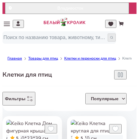
Владивосток
Главная
Товары для птиц
Клетки и переноски для птиц
Клетки д
Клетки для птиц
Фильтры
Популярные
5
5