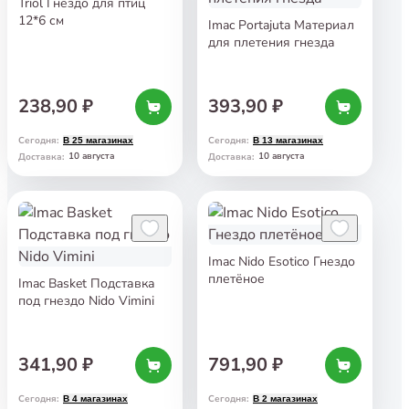
Triol Гнездо для птиц
12*6 см
Imac Portajuta Материал
для плетения гнезда
238,90 ₽
393,90 ₽
Сегодня
:
Сегодня
:
В 25 магазинах
В 13 магазинах
10 августа
10 августа
Доставка
:
Доставка
:
Imac Nido Esotico Гнездо
плетёное
Imac Basket Подставка
под гнездо Nido Vimini
341,90 ₽
791,90 ₽
Сегодня
:
Сегодня
:
В 4 магазинах
В 2 магазинах