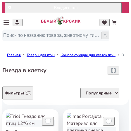
Владивосток
Главная
Товары для птиц
Комплектующие для клеток птиц
Гнезд
Гнезда в клетку
Фильтры
Популярные