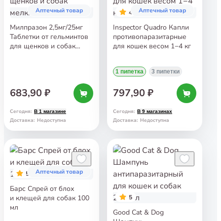
Аптечный товар
Аптечный товар
4
Милпразон 2,5мг/25мг
Inspector Quadro Капли
Таблетки от гельминтов
противопаразитарные
для щенков и собак
для кошек весом 1−4 кг
мелких пород 2 таб
1 пипетка
3 пипетки
683,90 ₽
797,90 ₽
Сегодня
:
Сегодня
:
В 1 магазине
В 9 магазинах
Доставка
:
Недоступна
Доставка
:
Недоступна
Аптечный товар
5
Барс Спрей от блох
и клещей для собак 100
5
мл
Good Cat & Dog