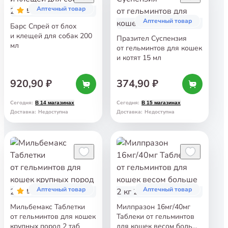
Аптечный товар
5
Аптечный товар
Барс Спрей от блох
и клещей для собак 200
Празител Суспензия
мл
от гельминтов для кошек
и котят 15 мл
920,90 ₽
374,90 ₽
Сегодня
:
Сегодня
:
В 14 магазинах
В 15 магазинах
Доставка
:
Недоступна
Доставка
:
Недоступна
Аптечный товар
Аптечный товар
5
Мильбемакс Таблетки
Милпразон 16мг/40мг
от гельминтов для кошек
Таблеки от гельминтов
крупных пород 2 таб
для кошек весом больше