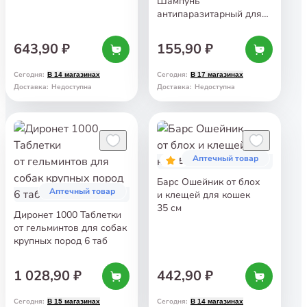
Шампунь
антипаразитарный для
кошек и собак 250 мл
643,90 ₽
155,90 ₽
Сегодня
:
Сегодня
:
В 14 магазинах
В 17 магазинах
Доставка
:
Недоступна
Доставка
:
Недоступна
Аптечный товар
5
Барс Ошейник от блох
Аптечный товар
и клещей для кошек
35 см
Диронет 1000 Таблетки
от гельминтов для собак
крупных пород 6 таб
1 028,90 ₽
442,90 ₽
Сегодня
:
Сегодня
:
В 15 магазинах
В 14 магазинах