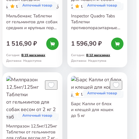
Аптечный товар
Аптечный товар
5
5
Мильбемакс Таблетки
Inspector Quadro Tabs
от гельминтов для собак
Таблетки
средних и крупных пород
противопоразитарные
2 таб
для кошек и собак 2−8 кг
1 516,90 ₽
1 596,90 ₽
Сегодня
:
Сегодня
:
В 15 магазинах
В 12 магазинах
Доставка
:
Недоступна
Доставка
:
Недоступна
Аптечный товар
5
Барс Капли от блох
и клещей для кошек
до 5 кг
Аптечный товар
Милпразон 12,5мг/125мг
Таблетки от гельминтов
для собак весом от 2 кг 2