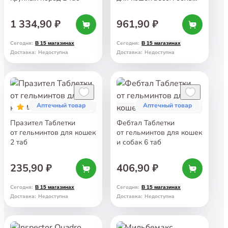
2 кг 2 таб
1 334,90 ₽
961,90 ₽
Сегодня
:
Сегодня
:
В 15 магазинах
В 15 магазинах
Доставка
:
Недоступна
Доставка
:
Недоступна
Аптечный товар
Аптечный товар
5
Празител Таблетки
Фебтал Таблетки
от гельминтов для кошек
от гельминтов для кошек
2 таб
и собак 6 таб
235,90 ₽
406,90 ₽
Сегодня
:
Сегодня
:
В 15 магазинах
В 15 магазинах
Доставка
:
Недоступна
Доставка
:
Недоступна