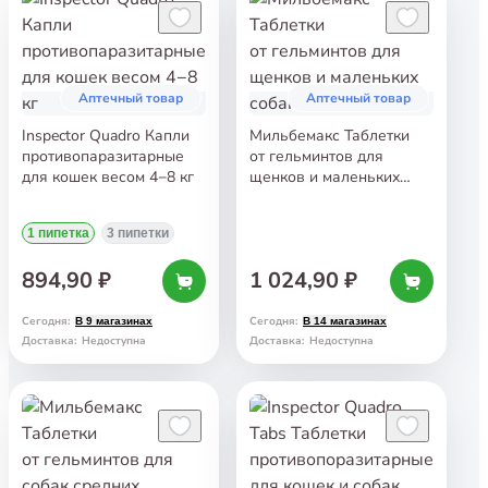
Аптечный товар
Аптечный товар
Inspector Quadro Капли
Мильбемакс Таблетки
противопаразитарные
от гельминтов для
для кошек весом 4−8 кг
щенков и маленьких
собак 2 таб
1 пипетка
3 пипетки
894,90 ₽
1 024,90 ₽
Сегодня
:
Сегодня
:
В 9 магазинах
В 14 магазинах
Доставка
:
Недоступна
Доставка
:
Недоступна