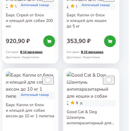
Аптечный товар
Аптечный товар
5
5
Барс Спрей от блох
Барс Капли от блох
и клещей для собак 200
и клещей для кошек
мл
до 5 кг
920,90 ₽
353,90 ₽
Сегодня
:
Сегодня
:
В 14 магазинах
В 15 магазинах
Доставка
:
Недоступна
Доставка
:
Недоступна
Аптечный товар
5
Барс Капли от блох
и клещей для собак
Good Cat & Dog
весом до 10 кг 1 пипетка
Шампунь
антипаразитарный для
кошек и собак 250 мл