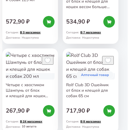
от блох и клещей для
кошек весом больше
4 кг
572,90 ₽
534,90 ₽
Сегодня
:
Сегодня
:
В 3 магазинах
В 7 магазинах
Доставка
:
Недоступна
Доставка
:
Недоступна
Аптечный товар
Четыре с хвостиком
Rolf Club 3D Ошейник
Шампунь от блох
от блох и клещей для
и клещей для кошек
собак 65 см
и собак 200 мл
267,90 ₽
717,90 ₽
Сегодня
:
Сегодня
:
В 24 магазинах
В 8 магазинах
10 августа
Доставка
:
Доставка
:
Недоступна