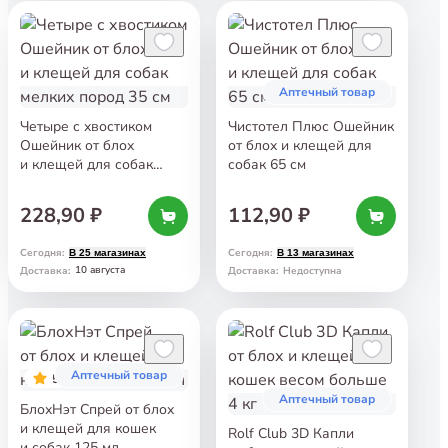
Аптечный товар
Четыре с хвостиком
Чистотел Плюс Ошейник
Ошейник от блох
от блох и клещей для
и клещей для собак
собак 65 см
мелких пород 35 см
228,90 ₽
112,90 ₽
Сегодня
:
Сегодня
:
В 25 магазинах
В 13 магазинах
10 августа
Доставка
:
Доставка
:
Недоступна
Аптечный товар
5
Аптечный товар
БлохНэт Спрей от блох
и клещей для кошек
Rolf Club 3D Капли
и собак 125 мл