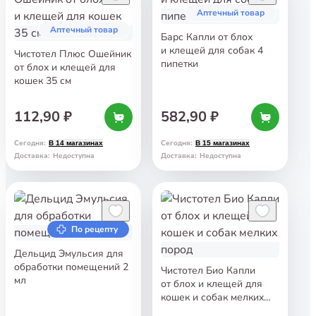
Аптечный товар
Аптечный товар
Барс Капли от блох
и клещей для собак 4
Чистотел Плюс Ошейник
пипетки
от блох и клещей для
кошек 35 см
112,90 ₽
582,90 ₽
Сегодня
:
Сегодня
:
В 14 магазинах
В 15 магазинах
Доставка
:
Недоступна
Доставка
:
Недоступна
По рецепту
Дельцид Эмульсия для
обработки помещений 2
Чистотел Био Капли
мл
от блох и клещей для
кошек и собак мелких
пород