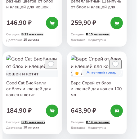
разных цветов от блох
репеллентный Шампунь
и клещей для кошек
от блох и клещей для
35 см
котят и кошек 250 мл
146,90 ₽
259,90 ₽
Сегодня
:
Сегодня
:
В 21 магазине
В 15 магазинах
10 августа
Доставка
:
Доставка
:
Недоступна
Аптечный товар
5
Good Cat БиоКапли
Барс Спрей от блох
от блох и клещей для
и клещей для кошек 100
кошек и котят
мл
184,90 ₽
643,90 ₽
Сегодня
:
Сегодня
:
В 15 магазинах
В 14 магазинах
10 августа
Доставка
:
Доставка
:
Недоступна