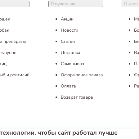
Покупателям
О комп
ь самовывоз из любого нашего зоомагазина в этих городах
ы считают наши цены самыми низкими на рынке
,
чем мы о
кошек
Акции
М
обак
Новости
Бо
е препараты
Статьи
Бл
грызунов
Доставка
Ва
тиц
Самовывоз
П
ыб и рептилий
Оформление заказа
Ф
Оплата
Ре
Возврат товара
технологии, чтобы сайт работал лучше
ие
Публичная оферта