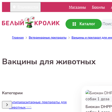
Mагазины
Бренды
Владивосток
Каталог
Главная
Ветеринарные препараты
Вакцины и препарат для им
Вакцины для животных
Категории
Антипаразитарные препараты для
Биокан DHPP
животных
505