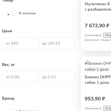
Товар
Мультикан-6
с разбавител
В наличии
7 672,90 ₽
Цена
Самовывоз
:
Нед
Доставка
:
Недос
от 343
до 19110
Вес, кг
от 0.00
до 0.01
Биокан DHPP
собак 1 доза
953,90 ₽
Бренд
Самовывоз
:
Нед