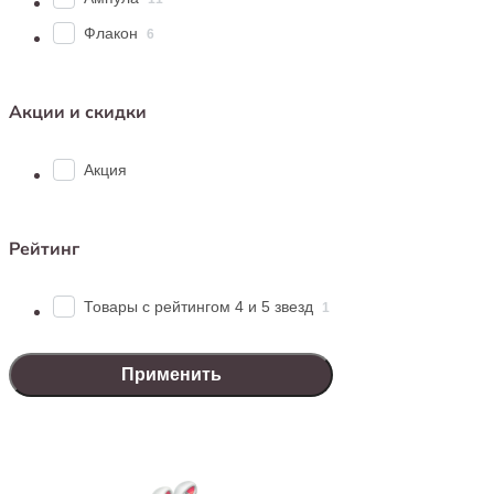
Сывор
у жив
Флакон
6
Почему стои
Широк
Акции и скидки
Досту
Качес
Акция
всей п
Профе
подхо
Рейтинг
Здоровье ва
Товары с рейтингом 4 и 5 звезд
1
Приходите в
и сывороток!
Применить
Мы заботимс
В «Белом Кр
Сахалинске
,
Арсеньеве
,