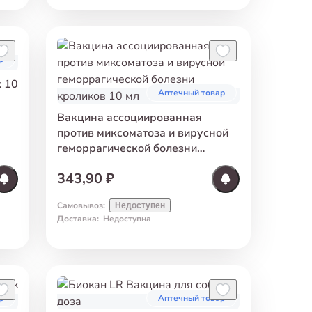
р
 10
Аптечный товар
Вакцина ассоциированная
против миксоматоза и вирусной
геморрагической болезни
кроликов 10 мл
343,90 ₽
Самовывоз
:
Недоступен
Доставка
:
Недоступна
р
Аптечный товар