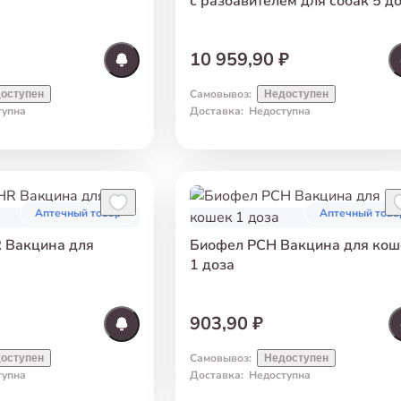
с разбавителем для собак 5 д
10 959,90 ₽
Самовывоз
:
оступен
Недоступен
тупна
Доставка
:
Недоступна
Аптечный товар
Аптечный това
 Вакцина для
Биофел PCH Вакцина для кош
1 доза
903,90 ₽
Самовывоз
:
оступен
Недоступен
тупна
Доставка
:
Недоступна