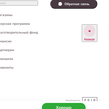
ании
Обратная связь
.
чень гордимся!
агазины
нусная программа
аготворительный фонд
Наверх
кансии
артнерам
раншиза
квизиты
Хорошо