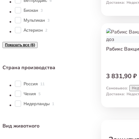
Ветпродакс
6
Доставка
:
Недос
Биокан
3
Мультикан
3
Астерион
2
Показать все (6)
Рабикс Вакци
Страна производства
3 831,90 ₽
Россия
11
Самовывоз
:
Нед
Чехия
Доставка
:
Недос
5
Нидерланды
1
Вид животного