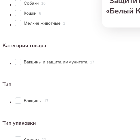
Защитит
Собаки
10
«
Белый К
Кошки
6
Мелкие животные
1
В зоомагази
уберечь ваш
Почему важ
Категория товара
Профи
выраб
Вакцины и защита иммунитета
17
Быстр
прави
Сниже
Тип
ослож
Вакцины
17
Какие вакци
В нашем маг
Тип упаковки
Вакц
отече
Ампула
11