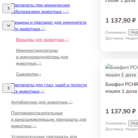
собак 1 доза
Препараты при хронических
заболеваниях животных
123
1 137,90 ₽
Вакцины и препарат для иммунитета
для животных
36
Самовывоз
:
Нед
Доставка
:
Недос
Вакцины для животных
17
Иммуностимуляторы
и иммуномодуляторы для
животных
18
Сыворотки
1
Биофел PCHR
Препараты для глаз, ушей и полости
кошек 1 доза
рта животных
80
Антибиотики для животных
42
1 137,90 ₽
Противовоспалительные
и ранозаживляющие препараты для
Самовывоз
:
Нед
животных
53
Доставка
:
Недос
Успокоительные препараты для