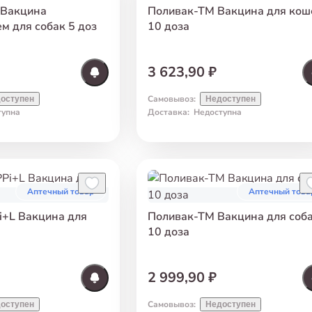
 Вакцина
Поливак-ТМ Вакцина для кош
ем для собак 5 доз
10 доза
3 623,90 ₽
Самовывоз
:
оступен
Недоступен
тупна
Доставка
:
Недоступна
Аптечный товар
Аптечный това
i+L Вакцина для
Поливак-ТМ Вакцина для соб
10 доза
2 999,90 ₽
Самовывоз
:
оступен
Недоступен