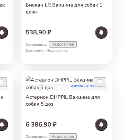
ек
Биокан LR Вакцина для собак 1
доза
538,90 ₽
Самовывоз
:
Недоступен
Доставка
:
Недоступна
р
Аптечный товар
ак
Астерион DHPPiL Вакцина для
собак 5 доз
6 386,90 ₽
Самовывоз
:
Недоступен