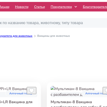
Акции
Новости
Статьи
Покупателям
Благотворите
мунитета для животных
Вакцины для животных
Аптечный товар
Аптечный това
i+LR Вакцина для
Мультикан-8 Вакцина