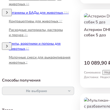
животных
44
Витамины и БАДы для животных
334
Контрацептивы для животных
37
Астерион DH
Расходные материалы, растворы
собак 5 доз
и прочее
31
Бинты, воротники и попоны для
животных
67
Молочные смеси для выкармливания
10 089,90 
животных
2
Самовывоз
:
Нед
Доставка
:
Недос
Способы получения
Не выбрано