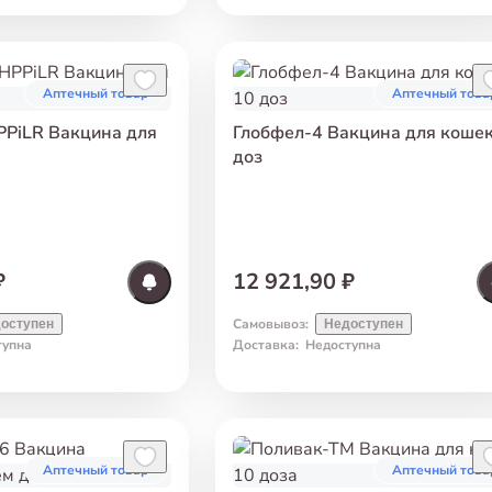
Аптечный товар
Аптечный това
PPiLR Вакцина для
Глобфел-4 Вакцина для кошек
доз
₽
12 921,90 ₽
Самовывоз
:
оступен
Недоступен
тупна
Доставка
:
Недоступна
Аптечный товар
Аптечный това