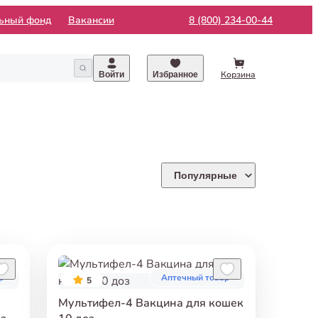
льный фонд
Вакансии
8 (800) 234-00-44
Корзина
Войти
Избранное
Популярные
р
Аптечный товар
5
Мультифел-4 Вакцина для кошек