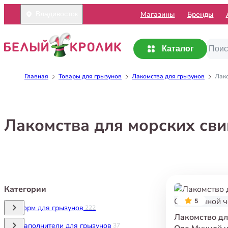
Mагазины
Бренды
Владивосток
Каталог
Главная
Товары для грызунов
Лакомства для грызунов
Лако
Лакомства для морских св
Категории
5
Корм для грызунов
222
Лакомство для
Наполнители для грызунов
37