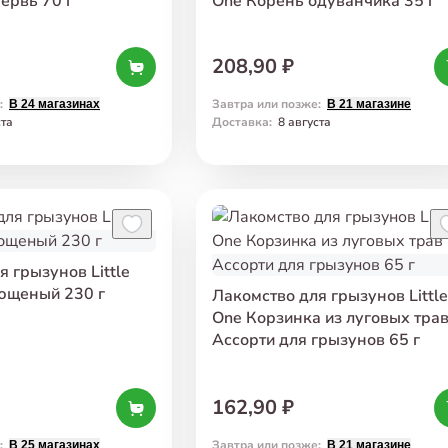
ервь 70 г
One Корень одуванчика 35 г
208,90 ₽
:
Завтра или позже
:
В 24 магазинах
В 21 магазине
ста
Доставка
:
8 августа
 грызунов Little
ющеный 230 г
Лакомство для грызунов Little
One Корзинка из луговых тра
Ассорти для грызунов 65 г
162,90 ₽
:
Завтра или позже
:
В 25 магазинах
В 21 магазине