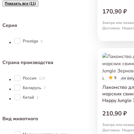
Показать все (11)
170,90 ₽
Завтра или позже
Серия
Доставка
:
Недос
Prestige
6
Страна производства
5
Россия
110
Лакомство дл
Беларусь
7
морских свин
Китай
2
Happy Jungle
с разными вк
210,90 ₽
Вид животного
Завтра или позже
Доставка
:
Недос