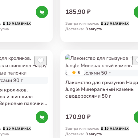
185,90 ₽
:
Завтра или позже
:
В 16 магазинах
В 23 магазинах
тупна
Доставка
:
8 августа
5
Лакомство для грызунов Happ
Jungle Минеральный камень
я кроликов,
с водорослями 50 г
ок и шиншилл
 Зерновые палочки
усами 90 г
170,90 ₽
:
Завтра или позже
:
В 25 магазинах
В 16 магазинах
тупна
Доставка
:
8 августа