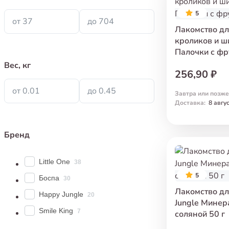
5
от 37
до 704
Лакомство дл
кроликов и ш
Палочки с фр
Вес, кг
256,90 ₽
от 0.01
до 0.45
Завтра или позже
Доставка
:
8 авгу
Бренд
Little One
38
5
Боспа
30
Лакомство дл
Happy Jungle
20
Jungle Мине
Smile King
7
соляной 50 г