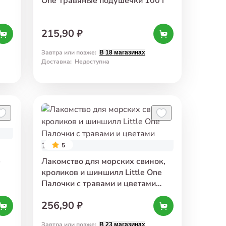
One Травяные подушечки 100 г
215,90 ₽
Завтра или позже
:
В 18 магазинах
Доставка
:
Недоступна
5
в
Лакомство для морских свинок,
кроликов и шиншилл Little One
Палочки с травами и цветами
110 г
256,90 ₽
Завтра или позже
:
В 23 магазинах