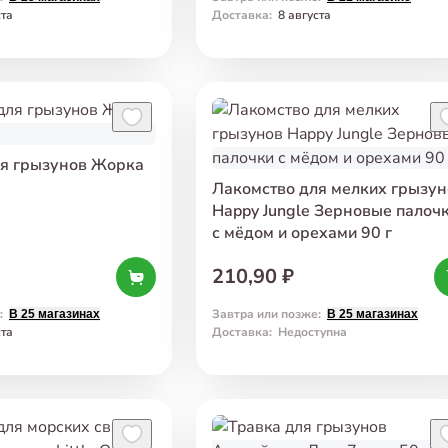
ста
Доставка
:
8 августа
ля грызунов Жорка
Лакомство для мелких грызун
Happy Jungle Зерновые палоч
с мёдом и орехами 90 г
210,90 ₽
:
Завтра или позже
:
В 25 магазинах
В 25 магазинах
ста
Доставка
:
Недоступна