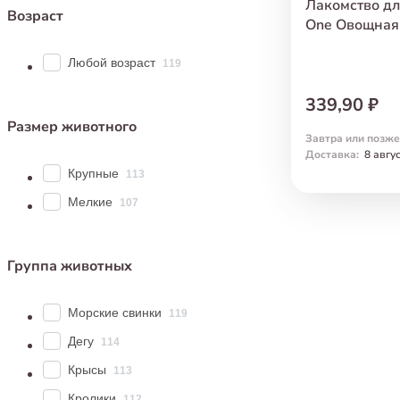
Лакомство для
Возраст
One Овощная 
Любой возраст
119
339,90 ₽
Размер животного
Завтра или позже
Доставка
:
8 авгу
Крупные
113
Мелкие
107
Группа животных
Морские свинки
119
Дегу
114
Крысы
113
Кролики
112