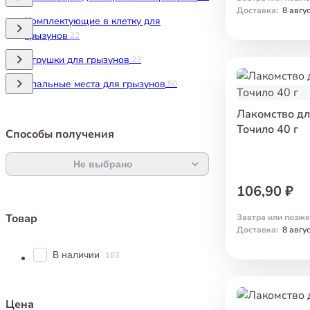
Доставка
:
8 авгу
Комплектующие в клетку для
грызунов
22
Игрушки для грызунов
23
Спальные места для грызунов
50
Лакомство д
Точило 40 г
Способы получения
Не выбрано
106,90 ₽
Товар
Завтра или позже
Доставка
:
8 авгу
В наличии
103
Цена