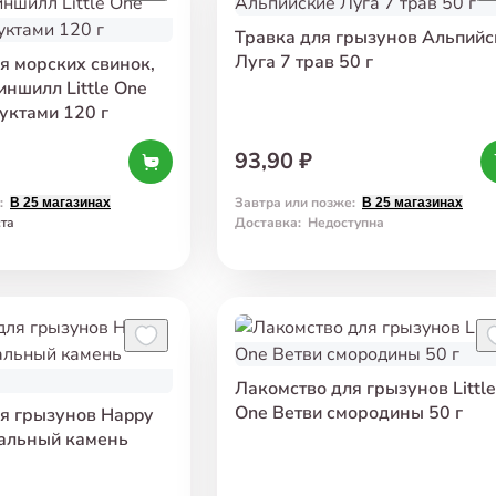
Травка для грызунов Альпийс
Луга 7 трав 50 г
я морских свинок,
иншилл Little One
уктами 120 г
93,90 ₽
:
Завтра или позже
:
В 25 магазинах
В 25 магазинах
ста
Доставка
:
Недоступна
Лакомство для грызунов Little
One Ветви смородины 50 г
я грызунов Happy
ральный камень