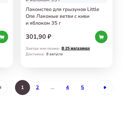
Лакомство для грызунов Little
One Лакомые ветви с киви
и яблоком 35 г
301,90 ₽
Завтра или позже
:
В 25 магазинах
Доставка
:
8 августа
1
2
…
4
5