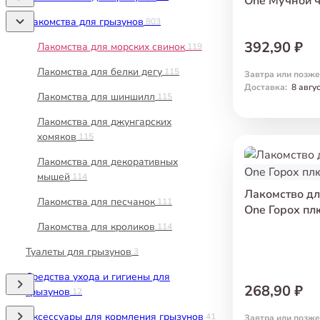
One Мучной ч
Лакомства для грызунов
803
392,90 ₽
Лакомства для морских свинок
119
Лакомства для белки дегу
115
Завтра или позже
Доставка
:
8 авгу
Лакомства для шиншилл
115
Лакомства для джунгарских
хомяков
115
Лакомства для декоративных
мышей
114
Лакомство для
Лакомства для песчанок
111
One Горох пл
Лакомства для кроликов
114
Туалеты для грызунов
3
Средства ухода и гигиены для
268,90 ₽
грызунов
12
Аксессуары для кормления грызунов
41
Завтра или позже