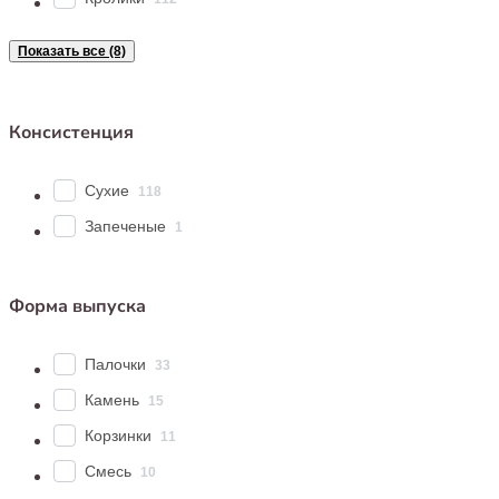
Показать все (8)
Консистенция
Сухие
118
Запеченые
1
Форма выпуска
Палочки
33
Камень
15
Корзинки
11
Смесь
10