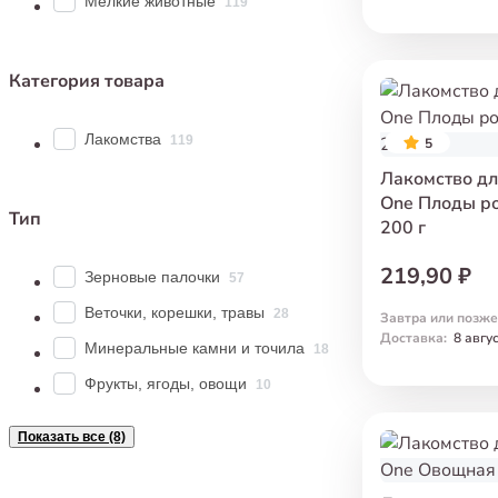
Мелкие животные
119
Категория товара
Лакомства
119
5
Лакомство для
One Плоды р
Тип
200 г
219,90 ₽
Зерновые палочки
57
Веточки, корешки, травы
28
Завтра или позже
Доставка
:
8 авгу
Минеральные камни и точила
18
Фрукты, ягоды, овощи
10
Показать все (8)