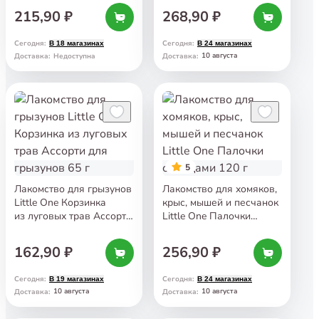
215,90 ₽
268,90 ₽
Сегодня
:
Сегодня
:
В 18 магазинах
В 24 магазинах
10 августа
Доставка
:
Недоступна
Доставка
:
5
Лакомство для грызунов
Лакомство для хомяков,
Little One Корзинка
крыс, мышей и песчанок
из луговых трав Ассорти
Little One Палочки
для грызунов 65 г
с ягодами 120 г
162,90 ₽
256,90 ₽
Сегодня
:
Сегодня
:
В 19 магазинах
В 24 магазинах
10 августа
10 августа
Доставка
:
Доставка
: