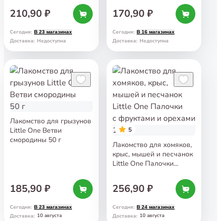
210,90 ₽
170,90 ₽
Сегодня
:
Сегодня
:
В 23 магазинах
В 16 магазинах
Доставка
:
Недоступна
Доставка
:
Недоступна
Лакомство для грызунов
Little One Ветви
5
смородины 50 г
Лакомство для хомяков,
крыс, мышей и песчанок
Little One Палочки
с фруктами и орехами
120 г
185,90 ₽
256,90 ₽
Сегодня
:
Сегодня
:
В 23 магазинах
В 24 магазинах
10 августа
10 августа
Доставка
:
Доставка
: