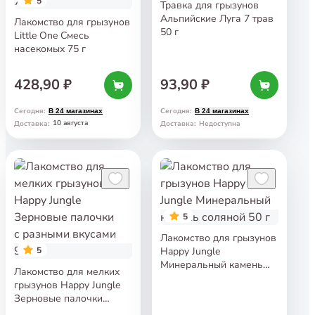
5
Травка для грызунов
Альпийские Луга 7 трав
Лакомство для грызунов
50 г
Little One Смесь
насекомых 75 г
428,90 ₽
93,90 ₽
Сегодня
:
Сегодня
:
В 24 магазинах
В 24 магазинах
10 августа
Доставка
:
Доставка
:
Недоступна
5
Лакомство для грызунов
5
Happy Jungle
Минеральный камень
Лакомство для мелких
соляной 50 г
грызунов Happy Jungle
Зерновые палочки
с разными вкусами 90 г