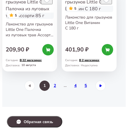
5
5
Лакомство для грызунов
Little One Витамин
Лакомство для грызунов
C 180 г
Little One Палочка
из луговых трав Ассорти
85 г
209,90 ₽
401,90 ₽
Сегодня
:
Сегодня
:
В 22 магазинах
В 2 магазинах
10 августа
Доставка
:
Доставка
:
Недоступна
1
2
…
4
5
Обратная связь