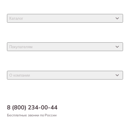
Каталог
Товары для кошек
Товары для собак
Покупателям
Ветеринарные препараты
Акции
Товары для грызунов
Новости
Товары для птиц
О компании
Статьи
Товары для рыб и рептилий
Магазины
Доставка
Бонусная программа
Самовывоз
8 (800) 234-00-44
Благотворительный фонд
Оформление заказа
Бесплатные звонки по России
Вакансии
Оплата