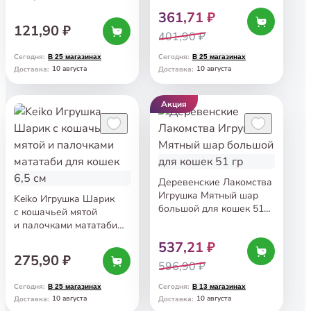
361,71 ₽
121,90 ₽
401,90 ₽
Сегодня
:
Сегодня
:
В 25 магазинах
В 25 магазинах
10 августа
10 августа
Доставка
:
Доставка
:
Акция
Деревенские Лакомства
Игрушка Мятный шар
Keiko Игрушка Шарик
большой для кошек 51
с кошачьей мятой
гр
и палочками мататаби
для кошек 6,5 см
537,21 ₽
275,90 ₽
596,90 ₽
Сегодня
:
Сегодня
:
В 25 магазинах
В 13 магазинах
10 августа
10 августа
Доставка
:
Доставка
: