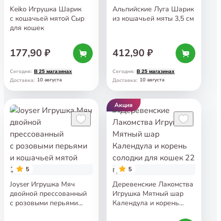
Keiko Игрушка Шарик
Альпийские Луга Шарик
с кошачьей мятой Сыр
из кошачьей мяты 3,5 см
для кошек
177,90 ₽
412,90 ₽
Сегодня
:
Сегодня
:
В 25 магазинах
В 25 магазинах
10 августа
10 августа
Доставка
:
Доставка
:
Акция
5
5
Joyser Игрушка Мяч
Деревенские Лакомства
двойной прессованный
Игрушка Мятный шар
с розовыми перьями
Календула и корень
и кошачьей мятой 15 см
солодки для кошек 22 гр