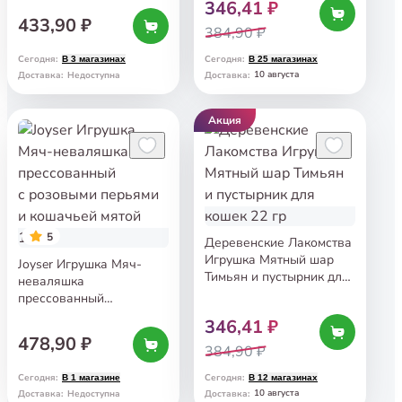
346,41 ₽
433,90 ₽
384,90 ₽
Сегодня
:
Сегодня
:
В 3 магазинах
В 25 магазинах
10 августа
Доставка
:
Недоступна
Доставка
:
Акция
5
Деревенские Лакомства
Игрушка Мятный шар
Joyser Игрушка Мяч-
Тимьян и пустырник для
неваляшка
кошек 22 гр
прессованный
с розовыми перьями
346,41 ₽
и кошачьей мятой 13 см
478,90 ₽
384,90 ₽
Сегодня
:
Сегодня
:
В 1 магазине
В 12 магазинах
10 августа
Доставка
:
Недоступна
Доставка
: