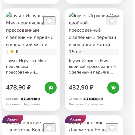
5
Joyser Игрушка Мяч-
Joyser Игрушка Мяч
неваляшка
двойной прессованный
прессованный
с зелеными перьями
с зелеными перьями
и кошачьей мятой 15 см
и кошачьей мятой 13 см
478,90 ₽
432,90 ₽
Сегодня
:
Сегодня
:
В 1 магазине
В 1 магазине
Доставка
:
Недоступна
Доставка
:
Недоступна
Акция
Акция