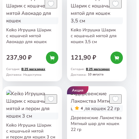
Keiko Игрушка Шарик
Keiko Игрушка Шарик
с кошачей мятой
с кошачьей мятой для
Авокадо для кошек
кошек 3,5 см
237,90 ₽
121,90 ₽
Сегодня
:
Сегодня
:
В 25 магазинах
В 25 магазинах
10 августа
Доставка
:
Недоступна
Доставка
:
Акция
4
Деревенские Лакомства
Мятный шар для кошек
Keiko Игрушка Шарик
22 гр
с кошачьей мятой
и пером для кошек 3 см