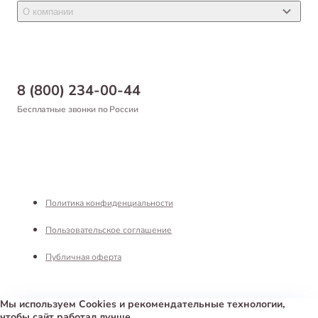
Новости
Товары для птиц
О компании
Статьи
Товары для рыб и рептилий
Магазины
Доставка
Бонусная программа
Самовывоз
8 (800) 234-00-44
Благотворительный фонд
Оформление заказа
Бесплатные звонки по России
Вакансии
Оплата
Партнерам
Возврат товара
Франшиза
Реквизиты
Политика конфиденциальности
Пользовательское соглашение
Публичная оферта
Мы используем Cookies и рекомендательные технологии,
чтобы сайт работал лучше