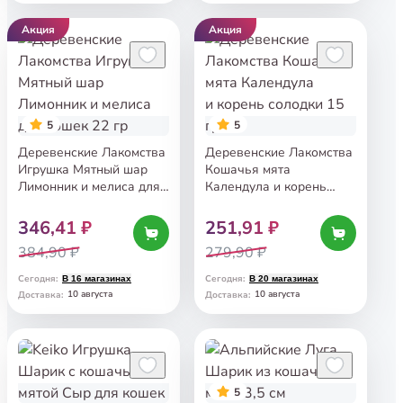
Акция
Акция
5
5
Деревенские Лакомства
Деревенские Лакомства
Игрушка Мятный шар
Кошачья мята
Лимонник и мелиса для
Календула и корень
кошек 22 гр
солодки 15 гр
346,41 ₽
251,91 ₽
384,90 ₽
279,90 ₽
Сегодня
:
Сегодня
:
В 16 магазинах
В 20 магазинах
10 августа
10 августа
Доставка
:
Доставка
:
5