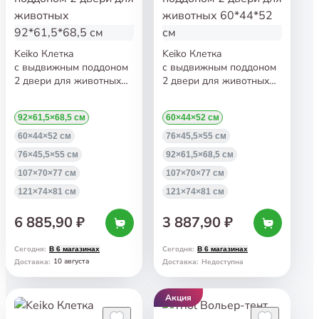
Keiko Клетка
Keiko Клетка
с выдвижным поддоном
с выдвижным поддоном
2 двери для животных
2 двери для животных
92*61,5*68,5 см
60*44*52 см
92×61,5×68,5 см
60×44×52 см
60×44×52 см
76×45,5×55 см
76×45,5×55 см
92×61,5×68,5 см
107×70×77 см
107×70×77 см
121×74×81 см
121×74×81 см
6 885,90 ₽
3 887,90 ₽
Сегодня
:
Сегодня
:
В 6 магазинах
В 6 магазинах
10 августа
Доставка
:
Доставка
:
Недоступна
Акция