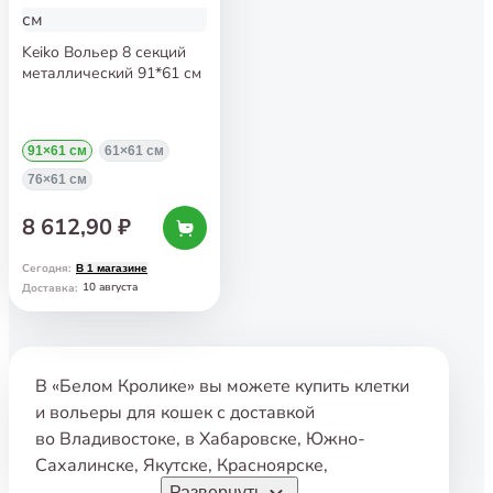
Keiko Вольер 8 секций
металлический 91*61 см
91×61 см
61×61 см
76×61 см
8 612,90 ₽
Сегодня
:
В 1 магазине
10 августа
Доставка
:
В «Белом Кролике» вы можете купить клетки
и вольеры для кошек с доставкой
во Владивостоке
,
в Хабаровске
,
Южно-
Сахалинске
,
Якутске
,
Красноярске
,
Комсомольске-на-Амуре
,
Магадане
,
Артёме
,
Развернуть