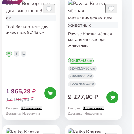
Акция
Triol Вольер-тент для
животных 92*43 см
Pawise Клетка чёрная
металлическая для
животных
M
S
L
92×57×63 см
62×43,5×50 см
78×48×55 см
122×76×84 см
1 965,29 ₽
9 277,90 ₽
13 101,90 ₽
Сегодня
:
Сегодня
:
В 6 магазинах
В 5 магазинах
Доставка
:
Недоступна
Доставка
:
Недоступна