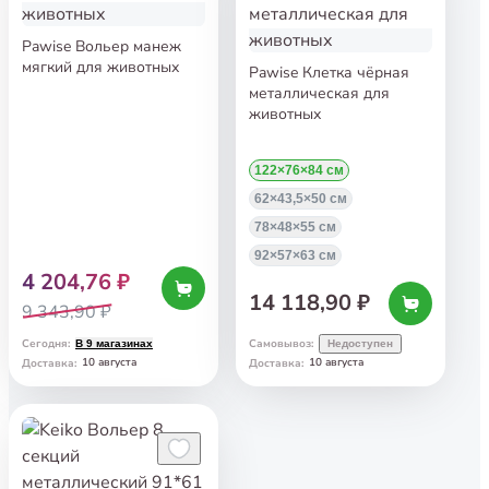
Pawise Вольер манеж
мягкий для животных
Pawise Клетка чёрная
металлическая для
животных
122×76×84 см
62×43,5×50 см
78×48×55 см
92×57×63 см
4 204,76 ₽
14 118,90 ₽
9 343,90 ₽
Сегодня
:
Самовывоз
:
В 9 магазинах
Недоступен
10 августа
10 августа
Доставка
:
Доставка
: