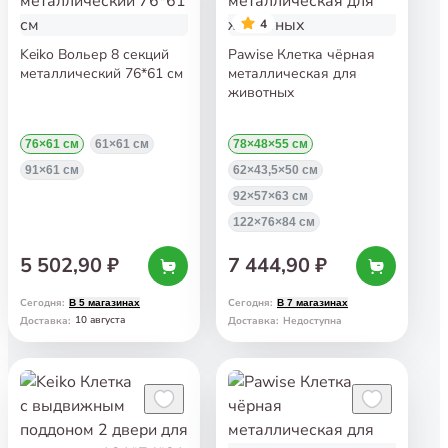
4
Keiko Вольер 8 секций
Pawise Клетка чёрная
металлический 76*61 см
металлическая для
животных
76×61 см
61×61 см
78×48×55 см
91×61 см
62×43,5×50 см
92×57×63 см
122×76×84 см
5 502,90 ₽
7 444,90 ₽
Сегодня
:
Сегодня
:
В 5 магазинах
В 7 магазинах
10 августа
Доставка
:
Доставка
:
Недоступна