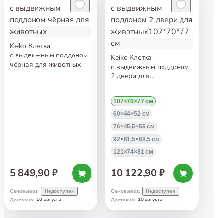
Keiko Клетка
с выдвижным поддоном
Keiko Клетка
чёрная для животных
с выдвижным поддоном
2 двери для
животных107*70*77 см
107×70×77 см
60×44×52 см
76×45,5×55 см
92×61,5×68,5 см
121×74×81 см
5 849,90 ₽
10 122,90 ₽
Самовывоз
:
Самовывоз
:
Недоступен
Недоступен
10 августа
10 августа
Доставка
:
Доставка
: