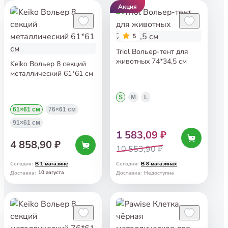
Акция
5
Triol Вольер-тент для
животных 74*34,5 см
Keiko Вольер 8 секций
металлический 61*61 см
S
M
L
61×61 см
76×61 см
91×61 см
1 583,09 ₽
4 858,90 ₽
10 553,90 ₽
Сегодня
:
Сегодня
:
В 1 магазине
В 8 магазинах
10 августа
Доставка
:
Доставка
:
Недоступна