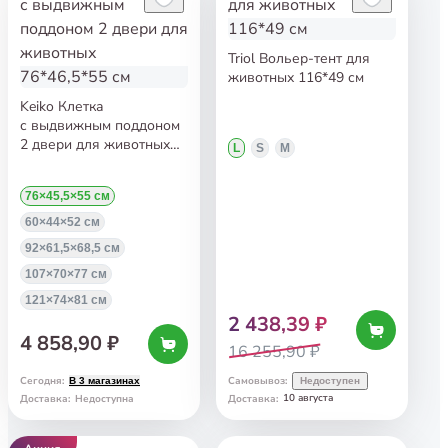
Triol Вольер-тент для
животных 116*49 см
Keiko Клетка
с выдвижным поддоном
2 двери для животных
L
S
M
76*46,5*55 см
76×45,5×55 см
60×44×52 см
92×61,5×68,5 см
107×70×77 см
121×74×81 см
2 438,39 ₽
4 858,90 ₽
16 255,90 ₽
Сегодня
:
Самовывоз
:
В 3 магазинах
Недоступен
10 августа
Доставка
:
Недоступна
Доставка
: