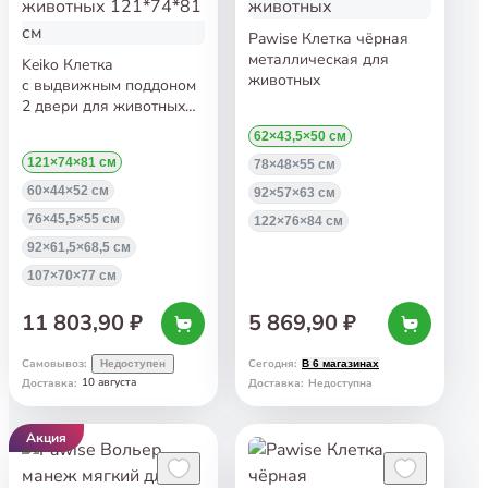
Pawise Клетка чёрная
металлическая для
Keiko Клетка
животных
с выдвижным поддоном
2 двери для животных
121*74*81 см
62×43,5×50 см
121×74×81 см
78×48×55 см
60×44×52 см
92×57×63 см
76×45,5×55 см
122×76×84 см
92×61,5×68,5 см
107×70×77 см
11 803,90 ₽
5 869,90 ₽
Самовывоз
:
Сегодня
:
Недоступен
В 6 магазинах
10 августа
Доставка
:
Доставка
:
Недоступна
Акция