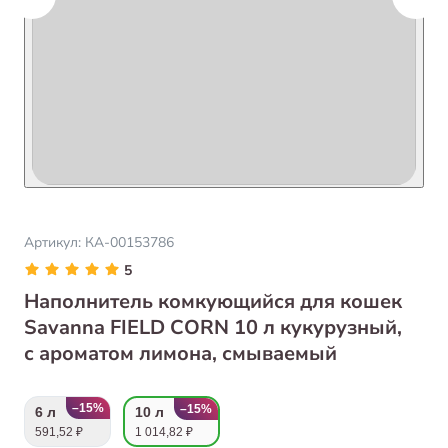
Артикул:
КА-00153786
5
Наполнитель комкующийся для кошек
Savanna FIELD CORN 10 л кукурузный,
с ароматом лимона, смываемый
–15%
–15%
6 л
10 л
591,52 ₽
1 014,82 ₽