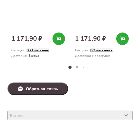
с ароматом персика 7 л
1 171,90 ₽
1 171,90 ₽
Сегодня
:
Сегодня
:
В 21 магазине
В 2 магазинах
Завтра
Доставка
:
Доставка
:
Недоступна
Обратная связь
Каталог
Товары для кошек