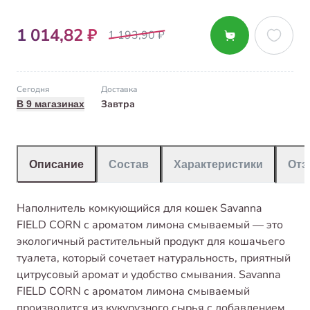
1 014,82 ₽
1 193,90 ₽
Сегодня
Доставка
Завтра
В 9 магазинах
Описание
Состав
Характеристики
От
Наполнитель комкующийся для кошек Savanna
FIELD CORN с ароматом лимона смываемый — это
экологичный растительный продукт для кошачьего
туалета, который сочетает натуральность, приятный
цитрусовый аромат и удобство смывания. Savanna
FIELD CORN с ароматом лимона смываемый
производится из кукурузного сырья с добавлением