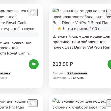
3
Влажный корм для кошек для
профилактики заболевания
м для кошек при
почек Best Dinner VetProfi Ren
 почечной
Паштет с ягненком и рисом 10
сти Royal Canin
 с курицей в соусе
213,90 ₽
Сегодня
:
газинах
В 21 магазине
тупна
Доставка
:
10 августа