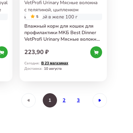
5
Влажный корм для кошек для
профилактики МКБ Best Dinner
VetProfi Urinary Мясные волокна
с телятиной, цыпленком
223,90 ₽
усе
и клюквой в желе 100 г
Сегодня
:
В 23 магазинах
Доставка
:
10 августа
1
2
3