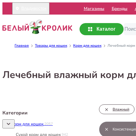
Mагазины
Бренды
Владивосток
Каталог
Главная
Товары для кошек
Корм для кошек
Лечебный корм 
Лечебный влажный корм д
Влажный
Категории
Корм для кошек
2057
Консистенци
Сухой корм для кошек
942