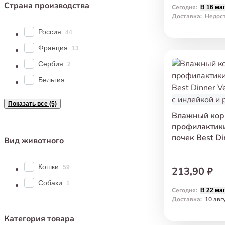
Страна производства
Сегодня
:
В 16 ма
Доставка
:
Недос
Россия
44
Франция
13
Сербия
2
Бельгия
Показать все (5)
Влажный кор
профилактик
почек Best Di
Вид животного
Паштет с инд
Кошки
59
213,90 ₽
Собаки
1
Сегодня
:
В 22 ма
Доставка
:
10 авг
Категория товара