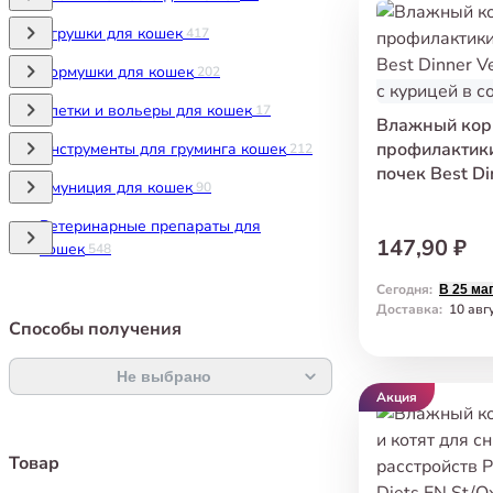
Игрушки для кошек
417
Кормушки для кошек
202
Клетки и вольеры для кошек
17
Влажный кор
профилактик
Инструменты для груминга кошек
212
почек Best Di
Амуниция для кошек
90
Кусочки с кур
Ветеринарные препараты для
147,90 ₽
кошек
548
Сегодня
:
В 25 ма
Доставка
:
10 авг
Способы получения
Не выбрано
Акция
Товар