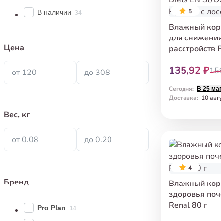
5
В наличии
34
Влажный корм
для снижени
Цена
расстройств P
Diets EN St/Ox
135,92 ₽
Кусочки с лос
15
от 120
до 308
Сегодня
:
В 25 ма
Доставка
:
10 авг
Вес, кг
от 0.08
до 0.20
4
Бренд
Влажный кор
здоровья поч
Renal 80 г
Pro Plan
14