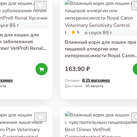
5
м для кошек для
и заболевания
Влажный корм для кошек при
nner VetProfi Renal
пищевой аллергии или
ицей в соусе 85 г
непереносимости Royal Canin
Veterinary Sensitivity Control
163,90 ₽
Кусочки в соусе 85 г
Сегодня
:
газинах
В 25 магазинах
уста
Доставка
:
10 августа