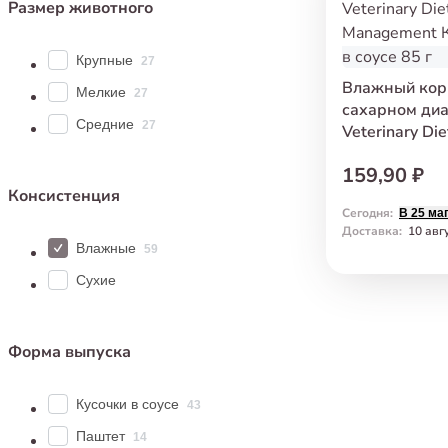
Размер животного
Крупные
27
Влажный кор
Мелкие
27
сахарном диа
Средние
27
Veterinary Di
Management К
159,90 ₽
в соусе 85 г
Консистенция
Сегодня
:
В 25 ма
Доставка
:
10 авг
Влажные
59
Сухие
Форма выпуска
Кусочки в соусе
43
Паштет
14