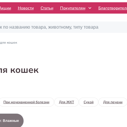
Акции
Новости
Статьи
Покупателям
Благотворите
для кошек
ля кошек
При мочекаменной болезни
Для ЖКТ
Сухой
Для печени
я
:
Влажные