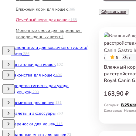
Влажный корм для кошек
946
Сбросить все
Лечебный корм для кошек
168
Молочные смеси для кормления
новорожденных котят
1
Наполнители для кошачьего туалета/
лотка
286
5
Когтеточки для кошек
102
Влажный кор
расстройств
Лакомства для кошек
486
Royal Canin Ga
Средства гигиены для ухода
Кусочки в соу
за кошкой
200
163,90 ₽
Косметика для кошек
131
Сегодня
:
В 25 ма
Доставка
:
Недос
Туалеты и аксессуары
260
Переноски для кошек
115
Спальные места для кошек
72