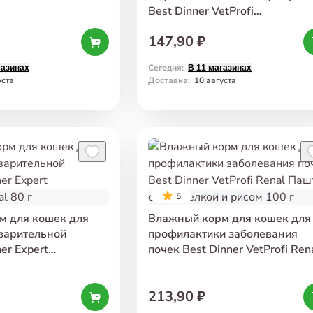
Best Dinner VetProfi
Gastrointestinal Кусочки
147,90 ₽
с ягненком в соусе 85 г
Сегодня
:
газинах
В 11 магазинах
уста
Доставка
:
10 августа
5
м для кошек для
Влажный корм для кошек для
варительной
профилактики заболевания
er Expert
почек Best Dinner VetProfi Ren
al 80 г
Паштет с перепелкой и рисом
100 г
213,90 ₽