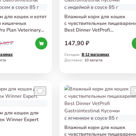
 для кошек и котят
Влажный корм для кошек
я кишечных
с чувствительным пищеварен
ro Plan Veterinary
Best Dinner VetProfi
 Gastrointestinal
Gastrointestinal Кусочки
147,90 ₽
осем в соусе 85 г
9,90 ₽
с индейкой в соусе 85 г
Сегодня
:
газинах
В 12 магазинах
уста
Доставка
:
10 августа
м для кошек для
ек Winner Expert
Влажный корм для кошек
с чувствительным пищеварен