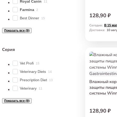
Royal Canin
11
Farmina
2
128,90 ₽
Best Dinner
15
Сегодня
:
В 15 ма
Доставка
:
10 авг
Показать все (9)
Серия
Vet Profi
15
Veterinary Diets
14
Prescription Diet
13
Влажный кор
защиты пище
Veterinary
11
системы Winn
Gastrointestin
Показать все (9)
128,90 ₽