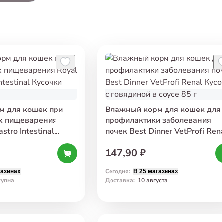
м для кошек при
Влажный корм для кошек для
ах пищеварения
профилактики заболевания
stro Intestinal
почек Best Dinner VetProfi Ren
се 85 г
Кусочки с говядиной в соусе 8
147,90 ₽
Сегодня
:
газинах
В 25 магазинах
тупна
Доставка
:
10 августа