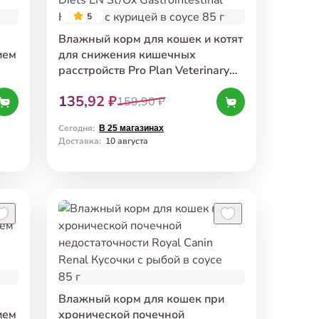
5
Влажный корм для кошек и котят
ием
для снижения кишечных
расстройств Pro Plan Veterinary
Diets EN St/Ox Gastrointestinal
135,92 ₽
Кусочки с курицей в соусе 85 г
159,90 ₽
Сегодня
:
В 25 магазинах
Доставка
:
10 августа
Влажный корм для кошек при
ием
хронической почечной