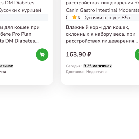
5
м для кошек при
Влажный корм для кошек,
бете Pro Plan
склонных к набору веса, при
ets DM Diabetes
расстройствах пищеварения
усочки с курицей
Royal Canin Gastro Intestinal
163,90 ₽
Moderate Calorie Кусочки в со
85 г
Сегодня
:
газинах
В 25 магазинах
уста
Доставка
:
Недоступна