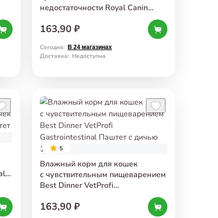
недостаточности Royal Canin
Renal Кусочки с рыбой в соусе
163,90 ₽
85 г
Сегодня
:
В 24 магазинах
Доставка
:
Недоступна
5
Влажный корм для кошек
al
с чувствительным пищеварением
Best Dinner VetProfi
Gastrointestinal Паштет с дичью
163,90 ₽
100 г