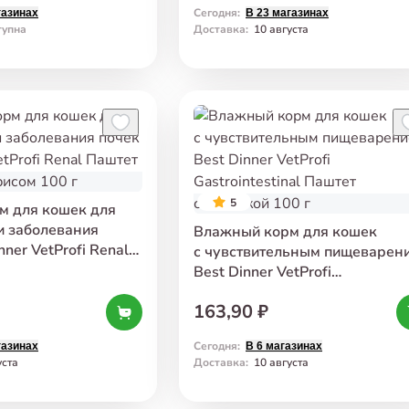
Сегодня
:
газинах
В 23 магазинах
тупна
Доставка
:
10 августа
5
м для кошек для
и заболевания
Влажный корм для кошек
nner VetProfi Renal
с чувствительным пищеварен
ейкой и рисом 100 г
Best Dinner VetProfi
Gastrointestinal Паштет
163,90 ₽
с индейкой 100 г
Сегодня
:
газинах
В 6 магазинах
уста
Доставка
:
10 августа