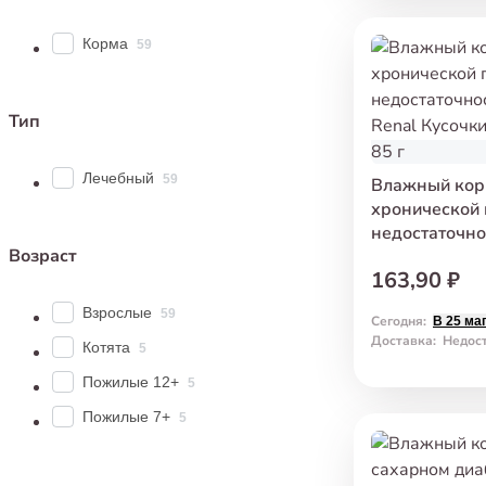
Корма
59
Тип
Лечебный
59
Влажный кор
хронической
недостаточно
Возраст
Renal Кусочки
163,90 ₽
85 г
Взрослые
59
Сегодня
:
В 25 ма
Доставка
:
Недос
Котята
5
Пожилые 12+
5
Пожилые 7+
5