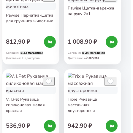
Pawise Щетка-варежка
на руку 2в1
Pawise Перчатка-щетка
для груминга животных
812,90 ₽
1 008,90 ₽
Сегодня
:
Сегодня
:
В 23 магазинах
В 24 магазинах
10 августа
Доставка
:
Недоступна
Доставка
:
V. I.Pet Рукавица
Trixie Рукавица
силиконовая малая
массажная
красная
двусторонняя
536,90 ₽
942,90 ₽