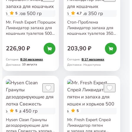
5
4.7
Mr. Fresh Expert Порошок
Стоп-Проблема
Ликвидатор запаха для
Ликвидатор запаха для
кошачьих туалетов 500
кошачьих туалетов 350
гр
гр
226,90 ₽
203,90 ₽
Сегодня
:
Сегодня
:
В 24 магазинах
В 17 магазинах
10 августа
Доставка
:
Доставка
:
Недоступна
5
5
Hysen Clean Гранулы
Mr. Fresh Expert Спрей
дезодорирующие для
Ликвидатор пятен
лотка Свежесть хлопка
и запаха для кошек