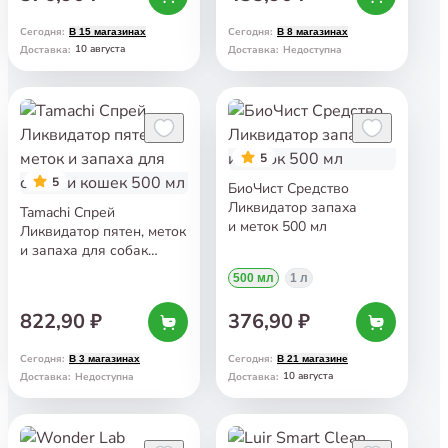
Сегодня
:
Сегодня
:
В 15 магазинах
В 8 магазинах
10 августа
Доставка
:
Доставка
:
Недоступна
5
5
БиоЧист Средство
Ликвидатор запаха
Tamachi Спрей
и меток 500 мл
Ликвидатор пятен, меток
и запаха для собак
и кошек 500 мл
500 мл
1 л
822,90 ₽
376,90 ₽
Сегодня
:
Сегодня
:
В 3 магазинах
В 21 магазине
10 августа
Доставка
:
Недоступна
Доставка
: