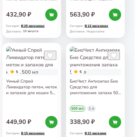
450 гр
и хорьков 500 мл
432,90 ₽
563,90 ₽
Сегодня
:
Сегодня
:
В 25 магазинах
В 12 магазинах
10 августа
Доставка
:
Доставка
:
Недоступна
5
5
Умный Спрей
БиоЧист Антизапах Био
Ликвидатор пятен, меток
Средство для
и запахов для кошек 500
уничтожения запаха 500
мл
мл
500 мл
1 л
449,90 ₽
338,90 ₽
Сегодня
:
Сегодня
:
В 15 магазинах
В 21 магазине