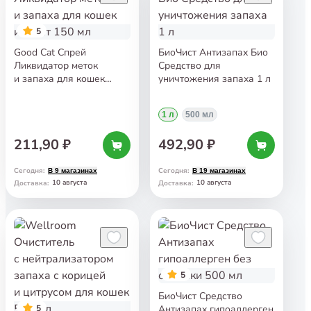
5
Good Cat Спрей
БиоЧист Антизапах Био
Ликвидатор меток
Средство для
и запаха для кошек
уничтожения запаха 1 л
и котят 150 мл
1 л
500 мл
211,90 ₽
492,90 ₽
Сегодня
:
Сегодня
:
В 9 магазинах
В 19 магазинах
10 августа
10 августа
Доставка
:
Доставка
:
5
БиоЧист Средство
5
Антизапах гипоаллерген