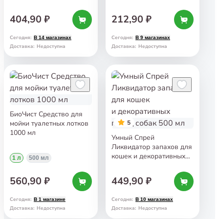
404,90 ₽
212,90 ₽
Сегодня
:
Сегодня
:
В 14 магазинах
В 9 магазинах
Доставка
:
Недоступна
Доставка
:
Недоступна
БиоЧист Средство для
мойки туалетных лотков
5
1000 мл
Умный Спрей
Ликвидатор запахов для
кошек и декоративных
1 л
500 мл
пород собак 500 мл
560,90 ₽
449,90 ₽
Сегодня
:
Сегодня
:
В 1 магазине
В 10 магазинах
Доставка
:
Недоступна
Доставка
:
Недоступна