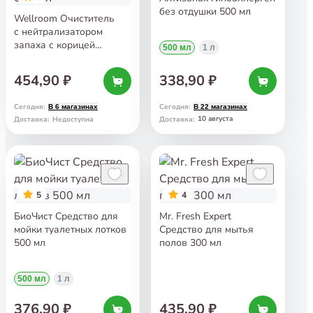
без отдушки 500 мл
Wellroom Очиститель
с нейтрализатором
запаха с корицей
500 мл
1 л
и цитрусом для кошек
500 мл
454,90 ₽
338,90 ₽
Сегодня
:
Сегодня
:
В 6 магазинах
В 22 магазинах
10 августа
Доставка
:
Недоступна
Доставка
:
5
4
БиоЧист Средство для
Mr. Fresh Expert
мойки туалетных лотков
Средство для мытья
500 мл
полов 300 мл
500 мл
1 л
376,90 ₽
435,90 ₽