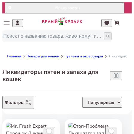
Владивосток
Главная
Товары для кошек
Туалеты и аксессуары
Ликвидаторы п
Ликвидаторы пятен и запаха для
кошек
Фильтры
Популярные