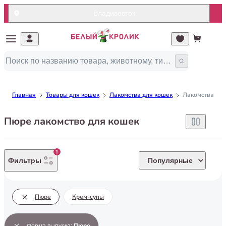
Владивосток
Главная
Товары для кошек
Лакомства для кошек
Лакомства пюр
Пюре лакомство для кошек
1
Фильтры
Популярные
Пюре
Крем-супы
Форма выпуска
:
Пюре