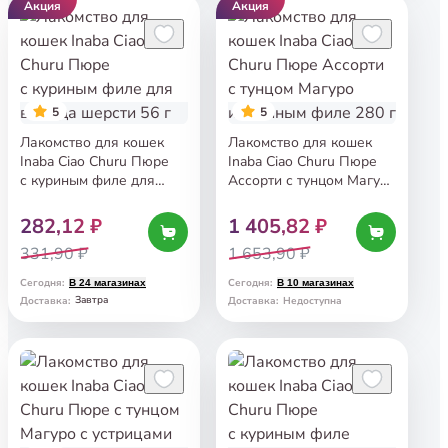
Акция
Акция
5
5
Лакомство для кошек
Лакомство для кошек
Inaba Ciao Churu Пюре
Inaba Ciao Churu Пюре
с куриным филе для
Ассорти с тунцом Магуро
вывода шерсти 56 г
и куриным филе 280 г
282,12 ₽
1 405,82 ₽
331,90 ₽
1 653,90 ₽
Сегодня
:
Сегодня
:
В 24 магазинах
В 10 магазинах
Завтра
Доставка
:
Доставка
:
Недоступна