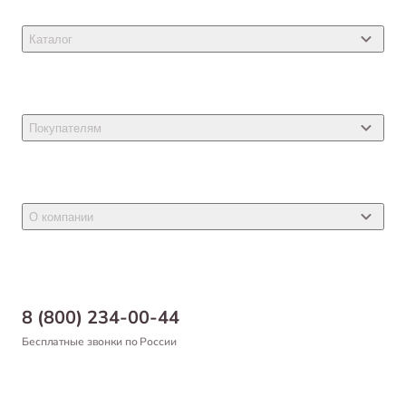
Каталог
Товары для кошек
Товары для собак
Покупателям
Ветеринарные препараты
Акции
Товары для грызунов
Новости
Товары для птиц
О компании
Статьи
Товары для рыб и рептилий
Магазины
Доставка
Бонусная программа
Самовывоз
8 (800) 234-00-44
Благотворительный фонд
Оформление заказа
Бесплатные звонки по России
Вакансии
Оплата
Партнерам
Возврат товара