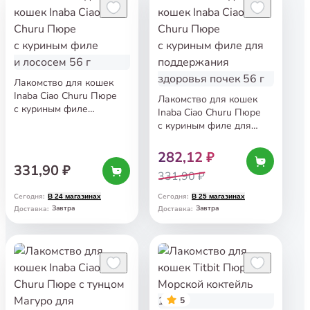
Лакомство для кошек
Inaba Ciao Churu Пюре
Лакомство для кошек
с куриным филе
Inaba Ciao Churu Пюре
и лососем 56 г
с куриным филе для
поддержания здоровья
почек 56 г
282,12 ₽
331,90 ₽
331,90 ₽
Сегодня
:
Сегодня
:
В 24 магазинах
В 25 магазинах
Завтра
Завтра
Доставка
:
Доставка
:
5