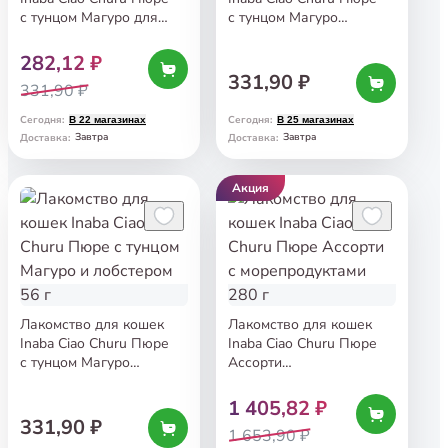
с тунцом Магуро для
с тунцом Магуро
вывода шерсти 56 г
и морским гребешком
56 г
282,12 ₽
331,90 ₽
331,90 ₽
Сегодня
:
Сегодня
:
В 22 магазинах
В 25 магазинах
Завтра
Завтра
Доставка
:
Доставка
:
Акция
Лакомство для кошек
Лакомство для кошек
Inaba Ciao Churu Пюре
Inaba Ciao Churu Пюре
с тунцом Магуро
Ассорти
и лобстером 56 г
с морепродуктами 280 г
1 405,82 ₽
331,90 ₽
1 653,90 ₽