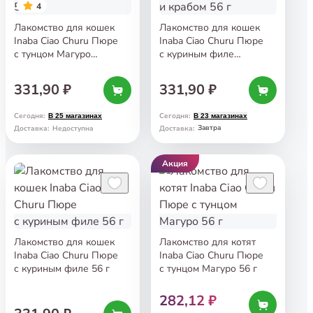
4
Лакомство для кошек
Лакомство для кошек
Inaba Ciao Churu Пюре
Inaba Ciao Churu Пюре
с тунцом Магуро
с куриным филе
с устрицами 56 г
и крабом 56 г
331,90 ₽
331,90 ₽
Сегодня
:
Сегодня
:
В 25 магазинах
В 23 магазинах
Завтра
Доставка
:
Недоступна
Доставка
:
Акция
Лакомство для кошек
Лакомство для котят
Inaba Ciao Churu Пюре
Inaba Ciao Churu Пюре
с куриным филе 56 г
с тунцом Магуро 56 г
282,12 ₽