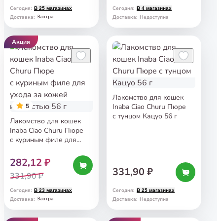
Сегодня
:
Сегодня
:
В 25 магазинах
В 4 магазинах
Завтра
Доставка
:
Доставка
:
Недоступна
Акция
Лакомство для кошек
5
Inaba Ciao Churu Пюре
с тунцом Кацуо 56 г
Лакомство для кошек
Inaba Ciao Churu Пюре
с куриным филе для
ухода за кожей
и шерстью 56 г
282,12 ₽
331,90 ₽
331,90 ₽
Сегодня
:
Сегодня
:
В 23 магазинах
В 25 магазинах
Завтра
Доставка
:
Доставка
:
Недоступна