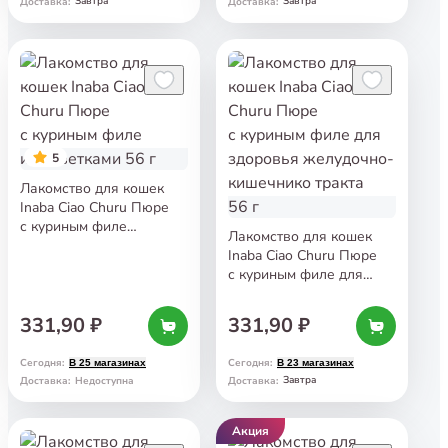
Завтра
Завтра
Доставка
:
Доставка
:
5
Лакомство для кошек
Inaba Ciao Churu Пюре
с куриным филе
Лакомство для кошек
и креветками 56 г
Inaba Ciao Churu Пюре
с куриным филе для
здоровья желудочно-
кишечнико тракта 56 г
331,90 ₽
331,90 ₽
Сегодня
:
Сегодня
:
В 25 магазинах
В 23 магазинах
Завтра
Доставка
:
Недоступна
Доставка
:
Акция