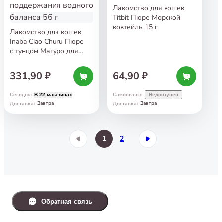
Лакомство для кошек
Titbit Пюре Морской
коктейль 15 г
Лакомство для кошек
Inaba Ciao Churu Пюре
с тунцом Магуро для
поддержания водного
баланса 56 г
331,90 ₽
64,90 ₽
Сегодня
:
Самовывоз
:
В 22 магазинах
Недоступен
Завтра
Завтра
Доставка
:
Доставка
:
1
2
Обратная связь