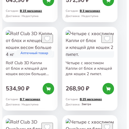
643,90 ₽
572,90 ₽
Сегодня
:
Сегодня
:
В 15 магазинах
В 3 магазинах
Доставка
:
Недоступна
Доставка
:
Недоступна
Аптечный товар
Rolf Club 3D Капли
Четыре с хвостиком
от блох и клещей для
Капли от блох и клещей
кошек весом больше
для кошек 2 пипет.
4 кг
534,90 ₽
268,90 ₽
Сегодня
:
Сегодня
:
В 7 магазинах
В 25 магазинах
Завтра
Доставка
:
Недоступна
Доставка
: