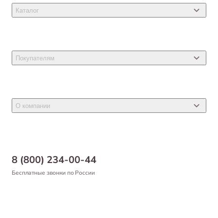
зоомагазина в этих городах.
Каталог
Наши клиенты считают наши цены самыми
низкими на рынке
,
чем мы очень гордимся!
Товары для кошек
Товары для собак
Покупателям
Ветеринарные препараты
Акции
Товары для грызунов
Новости
Товары для птиц
О компании
Статьи
Товары для рыб и рептилий
Магазины
Доставка
Бонусная программа
Самовывоз
8 (800) 234-00-44
Благотворительный фонд
Оформление заказа
Бесплатные звонки по России
Вакансии
Оплата
Партнерам
Возврат товара