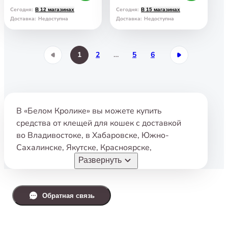
Сегодня
:
Сегодня
:
В 12 магазинах
В 15 магазинах
Доставка
:
Недоступна
Доставка
:
Недоступна
1
2
…
5
6
В «Белом Кролике» вы можете купить
средства от клещей для кошек с доставкой
во Владивостоке
,
в Хабаровске
,
Южно-
Сахалинске
,
Якутске
,
Красноярске
,
Комсомольске-на-Амуре
,
Магадане
,
Артёме
,
Развернуть
Уссурийске
,
Находке
,
Томске
,
Арсеньеве
,
Фокино
,
Уфе
,
Большом Камне
,
Корсакове
,
Партизанске
,
Холмске
,
Дальнегорске
Обратная связь
по самым недорогим ценам.
Либо сделать самовывоз из любого нашего