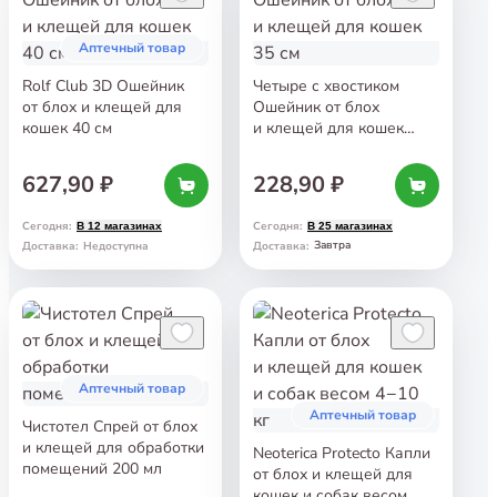
Аптечный товар
Rolf Club 3D Ошейник
Четыре с хвостиком
от блох и клещей для
Ошейник от блох
кошек 40 см
и клещей для кошек
35 см
627,90 ₽
228,90 ₽
Сегодня
:
Сегодня
:
В 12 магазинах
В 25 магазинах
Завтра
Доставка
:
Недоступна
Доставка
:
Аптечный товар
Аптечный товар
Чистотел Спрей от блох
и клещей для обработки
Neoterica Protecto Капли
помещений 200 мл
от блох и клещей для
кошек и собак весом