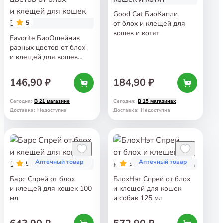
Good Cat БиоКапли
5
от блох и клещей для
кошек и котят
Favorite БиоОшейник
разных цветов от блох
и клещей для кошек
35 см
146,90 ₽
184,90 ₽
Сегодня
:
Сегодня
:
В 21 магазине
В 15 магазинах
Доставка
:
Недоступна
Доставка
:
Недоступна
Аптечный товар
Аптечный товар
5
5
Барс Спрей от блох
БлохНэт Спрей от блох
и клещей для кошек 100
и клещей для кошек
мл
и собак 125 мл