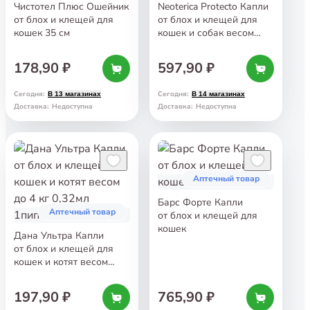
Чистотел Плюс Ошейник
Neoterica Protecto Капли
от блох и клещей для
от блох и клещей для
кошек 35 см
кошек и собак весом
до 4 кг
178,90 ₽
597,90 ₽
Сегодня
:
Сегодня
:
В 13 магазинах
В 14 магазинах
Доставка
:
Недоступна
Доставка
:
Недоступна
Аптечный товар
Барс Форте Капли
Аптечный товар
от блох и клещей для
кошек
Дана Ультра Капли
от блох и клещей для
кошек и котят весом
до 4 кг 0,32мл 1пипет.
197,90 ₽
765,90 ₽