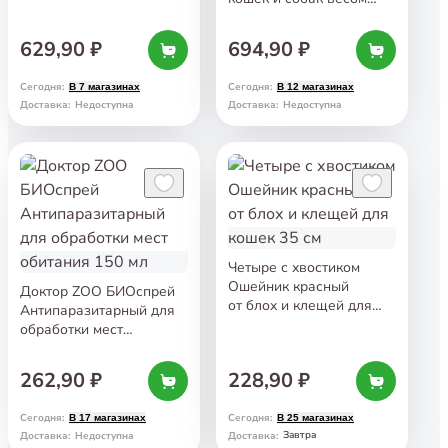
4−10 кг
629,90 ₽
694,90 ₽
Сегодня
:
Сегодня
:
В 7 магазинах
В 12 магазинах
Доставка
:
Недоступна
Доставка
:
Недоступна
Четыре с хвостиком
Ошейник красный
Доктор ZOO БИОспрей
от блох и клещей для
Антипаразитарный для
кошек 35 см
обработки мест
обитания 150 мл
262,90 ₽
228,90 ₽
Сегодня
:
Сегодня
:
В 17 магазинах
В 25 магазинах
Завтра
Доставка
:
Недоступна
Доставка
: