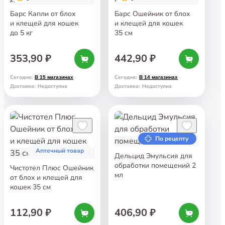
Барс Капли от блох
Барс Ошейник от блох
и клещей для кошек
и клещей для кошек
до 5 кг
35 см
353,90 ₽
442,90 ₽
Сегодня
:
Сегодня
:
В 15 магазинах
В 14 магазинах
Доставка
:
Недоступна
Доставка
:
Недоступна
По рецепту
Аптечный товар
Дельцид Эмульсия для
обработки помещений 2
Чистотел Плюс Ошейник
мл
от блох и клещей для
кошек 35 см
112,90 ₽
406,90 ₽